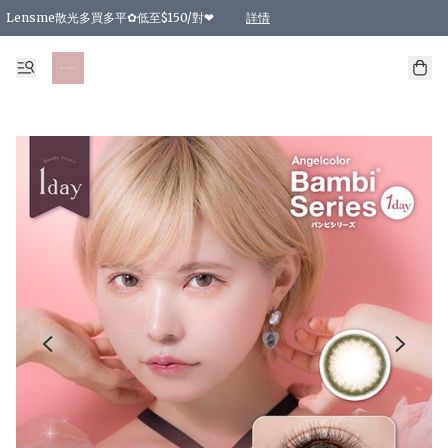
Lensme散光多買多平✿低至$150/對❤
詳情
台灣Karacon⁩✧日拋 特價清貨❁⃘
日本韓國多款日/月拋現貨☼ 特價❤︎數量有限 售完即止
🇰🇷韓國多款月拋現貨 特價兩對$99✿數量有限 售完即止♫
精選商品，任選買2件或以上9 折；買4件或以上85 折；買6件或以上8 折
精選商品，任選買2件HKD 140.00；買4件HKD 260.00
精選商品，任選買2件HKD 190.00；買4件HKD 360.00
精選商品，任選買2件HKD 110.00；買4件HKD 180.00
精選商品，任選買2件HKD 170.00；買4件HKD 320.00
精選商品，任選買2件或以上減HKD 148.00
精選商品，任選買2件或以上減HKD 148.00
精選商品，任選買2件或以上95 折；買4件或以上9 折；買6件或以上85 折；買8件
精選商品，任選買12件或以上87 折
精選商品，任選買2件或以上減HKD 16.00；買4件或以上減HKD 32.00；買6件或以
精選商品，任選買2件或以上95 折；買4件或以上9 折；買8件或以上85 折；買12件
購物滿 HKD 800.00即享免運費優惠！（適用於 特定的送貨方式 )
詳情
詳情
詳情
詳情
詳情
詳情
詳情
詳情
詳情
詳情
詳情