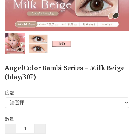
AngelColor Bambi Series - Milk Beige
(1day/30P)
度數
數量
−
+