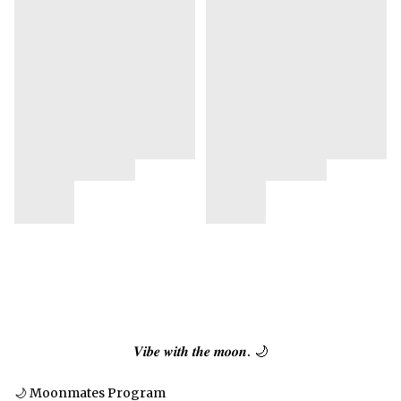
𝑽𝒊𝒃𝒆 𝒘𝒊𝒕𝒉 𝒕𝒉𝒆 𝒎𝒐𝒐𝒏. 🌙
🌙 Moonmates Program