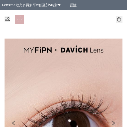
Lensme散光多買多平✿低至$150/對❤
詳情
台灣Karacon⁩✧日拋 特價清貨❁⃘
日本韓國多款日/月拋現貨☼ 特價❤︎數量有限 售完即止
🇰🇷韓國多款月拋現貨 特價兩對$99✿數量有限 售完即止♫
精選商品，任選買2件或以上9 折；買4件或以上85 折；買6件或以上8 折
精選商品，任選買2件HKD 140.00；買4件HKD 260.00
精選商品，任選買2件HKD 190.00；買4件HKD 360.00
精選商品，任選買2件HKD 110.00；買4件HKD 180.00
精選商品，任選買2件HKD 170.00；買4件HKD 320.00
精選商品，任選買2件或以上減HKD 148.00
精選商品，任選買2件或以上減HKD 148.00
精選商品，任選買2件或以上95 折；買4件或以上9 折；買6件或以上85 折；買8件
精選商品，任選買12件或以上87 折
精選商品，任選買2件或以上減HKD 16.00；買4件或以上減HKD 32.00；買6件或以
精選商品，任選買2件或以上95 折；買4件或以上9 折；買8件或以上85 折；買12件
購物滿 HKD 800.00即享免運費優惠！（適用於 特定的送貨方式 )
詳情
詳情
詳情
詳情
詳情
詳情
詳情
詳情
詳情
詳情
詳情