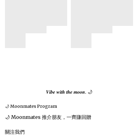
𝑽𝒊𝒃𝒆 𝒘𝒊𝒕𝒉 𝒕𝒉𝒆 𝒎𝒐𝒐𝒏. 🌙
🌙 Moonmates Program
🌙 Moonmates 推介朋友，一齊賺回贈
關注我們