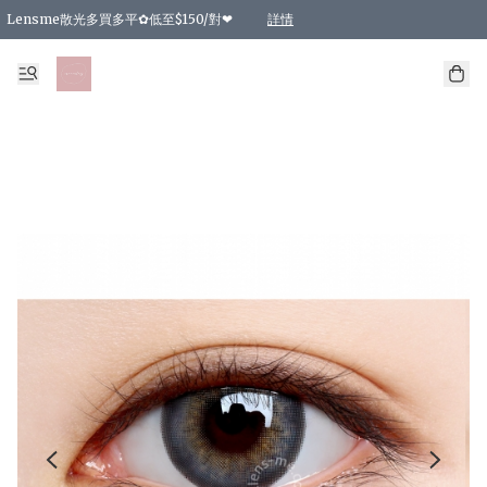
Lensme散光多買多平✿低至$150/對❤
詳情
台灣Karacon⁩✧日拋 特價清貨❁⃘
日本韓國多款日/月拋現貨☼ 特價❤︎數量有限 售完即止
🇰🇷韓國多款月拋現貨 特價兩對$99✿數量有限 售完即止♫
精選商品，任選買2件或以上9 折；買4件或以上85 折；買6件或以上8 折
精選商品，任選買2件HKD 140.00；買4件HKD 260.00
精選商品，任選買2件HKD 190.00；買4件HKD 360.00
精選商品，任選買2件HKD 110.00；買4件HKD 180.00
精選商品，任選買2件HKD 170.00；買4件HKD 320.00
精選商品，任選買2件或以上減HKD 148.00
精選商品，任選買2件或以上減HKD 148.00
精選商品，任選買2件或以上95 折；買4件或以上9 折；買6件或以上85 折；買8件
精選商品，任選買12件或以上87 折
精選商品，任選買2件或以上減HKD 16.00；買4件或以上減HKD 32.00；買6件或以
精選商品，任選買2件或以上95 折；買4件或以上9 折；買8件或以上85 折；買12件
購物滿 HKD 800.00即享免運費優惠！（適用於 特定的送貨方式 )
詳情
詳情
詳情
詳情
詳情
詳情
詳情
詳情
詳情
詳情
詳情