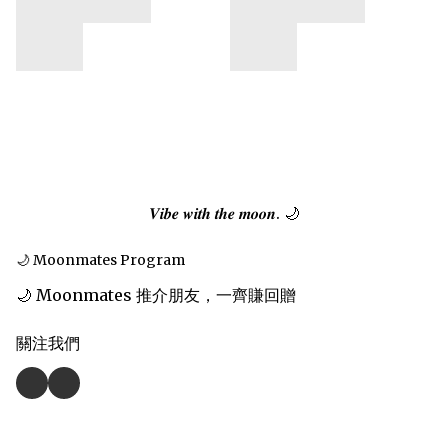
𝑽𝒊𝒃𝒆 𝒘𝒊𝒕𝒉 𝒕𝒉𝒆 𝒎𝒐𝒐𝒏. 🌙
🌙 Moonmates Program
🌙 Moonmates 推介朋友，一齊賺回贈
關注我們