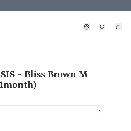
詳情
SIS - Bliss Brown M
(1month)