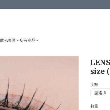
或以上8 折
上減HKD 48.00；買8件或以上減HKD 64.00；買10件或以上減HKD 80.00
或以上8 折
詳情
詳情
散光專區
所有商品
LENS
size 
度數
數量