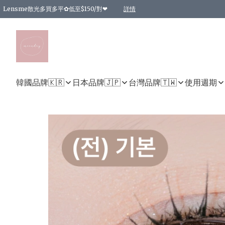
Lensme散光多買多平✿低至$150/對❤
詳情
台灣Karacon⁩✧日拋 特價清貨❁⃘
日本韓國多款日/月拋現貨☼ 特價❤︎數量有限 售完即止
🇰🇷韓國多款月拋現貨 特價兩對$99✿數量有限 售完即止♫
精選商品，任選買2件或以上9 折；買4件或以上85 折；買6件或以上8 折
精選商品，任選買2件HKD 140.00；買4件HKD 260.00
精選商品，任選買2件HKD 190.00；買4件HKD 360.00
精選商品，任選買2件HKD 110.00；買4件HKD 180.00
精選商品，任選買2件HKD 170.00；買4件HKD 320.00
精選商品，任選買2件或以上減HKD 148.00
精選商品，任選買2件或以上減HKD 148.00
精選商品，任選買2件或以上95 折；買4件或以上9 折；買6件或以上85 折；買8件
精選商品，任選買12件或以上87 折
精選商品，任選買2件或以上減HKD 16.00；買4件或以上減HKD 32.00；買6件或以
精選商品，任選買2件或以上95 折；買4件或以上9 折；買8件或以上85 折；買12件
購物滿 HKD 800.00即享免運費優惠！（適用於 特定的送貨方式 )
詳情
詳情
詳情
詳情
詳情
詳情
詳情
詳情
詳情
詳情
詳情
韓國品牌🇰🇷
日本品牌🇯🇵
台灣品牌🇹🇼
使用週期