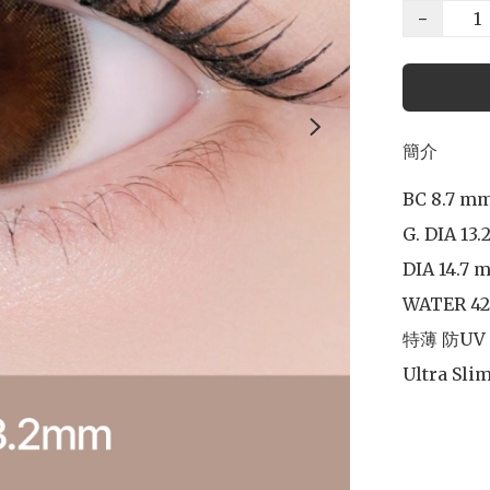
−
簡介
BC 8.7 mm
G. DIA 13.
DIA 14.7 m
WATER 42
特薄 防UV

Ultra Slim