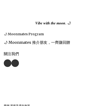
𝑽𝒊𝒃𝒆 𝒘𝒊𝒕𝒉 𝒕𝒉𝒆 𝒎𝒐𝒐𝒏. 🌙
🌙 Moonmates Program
🌙 Moonmates 推介朋友，一齊賺回贈
關注我們
商舖
退貨及退款政策