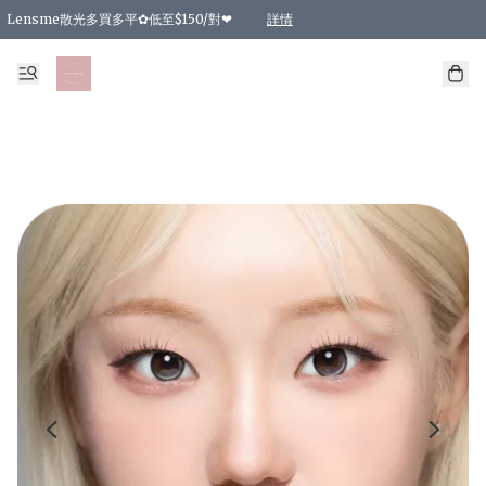
Lensme散光多買多平✿低至$150/對❤
詳情
台灣Karacon⁩✧日拋 特價清貨❁⃘
日本韓國多款日/月拋現貨☼ 特價❤︎數量有限 售完即止
🇰🇷韓國多款月拋現貨 特價兩對$99✿數量有限 售完即止♫
精選商品，任選買2件或以上9 折；買4件或以上85 折；買6件或以上8 折
精選商品，任選買2件HKD 140.00；買4件HKD 260.00
精選商品，任選買2件HKD 190.00；買4件HKD 360.00
精選商品，任選買2件HKD 110.00；買4件HKD 180.00
精選商品，任選買2件HKD 170.00；買4件HKD 320.00
精選商品，任選買2件或以上減HKD 148.00
精選商品，任選買2件或以上減HKD 148.00
精選商品，任選買2件或以上95 折；買4件或以上9 折；買6件或以上85 折；買8件
精選商品，任選買12件或以上87 折
精選商品，任選買2件或以上減HKD 16.00；買4件或以上減HKD 32.00；買6件或以
精選商品，任選買2件或以上95 折；買4件或以上9 折；買8件或以上85 折；買12件
購物滿 HKD 800.00即享免運費優惠！（適用於 特定的送貨方式 )
詳情
詳情
詳情
詳情
詳情
詳情
詳情
詳情
詳情
詳情
詳情