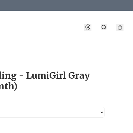
詳情
ing - LumiGirl Gray
nth)