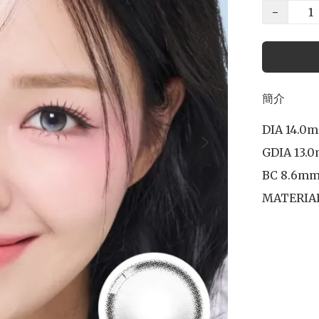
−
簡介
DIA 14.0m
GDIA 13.0
BC 8.6mm