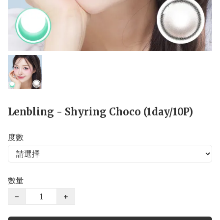
Lenbling - Shyring Choco (1day/10P)
度數
數量
−
+