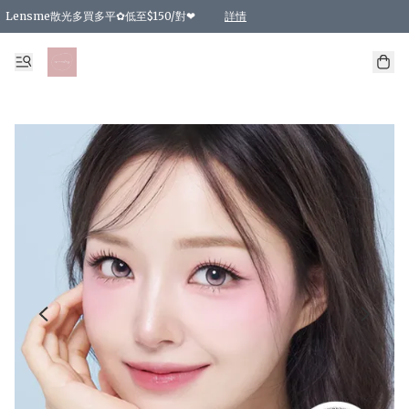
Lensme散光多買多平✿低至$150/對❤
詳情
台灣Karacon⁩✧日拋 特價清貨❁⃘
日本韓國多款日/月拋現貨☼ 特價❤︎數量有限 售完即止
🇰🇷韓國多款月拋現貨 特價兩對$99✿數量有限 售完即止♫
精選商品，任選買2件或以上9 折；買4件或以上85 折；買6件或以上8 折
精選商品，任選買2件HKD 140.00；買4件HKD 260.00
精選商品，任選買2件HKD 190.00；買4件HKD 360.00
精選商品，任選買2件HKD 110.00；買4件HKD 180.00
精選商品，任選買2件HKD 170.00；買4件HKD 320.00
精選商品，任選買2件或以上減HKD 148.00
精選商品，任選買2件或以上減HKD 148.00
精選商品，任選買2件或以上95 折；買4件或以上9 折；買6件或以上85 折；買8件
精選商品，任選買12件或以上87 折
精選商品，任選買2件或以上減HKD 16.00；買4件或以上減HKD 32.00；買6件或以
精選商品，任選買2件或以上95 折；買4件或以上9 折；買8件或以上85 折；買12件
購物滿 HKD 800.00即享免運費優惠！（適用於 特定的送貨方式 )
詳情
詳情
詳情
詳情
詳情
詳情
詳情
詳情
詳情
詳情
詳情