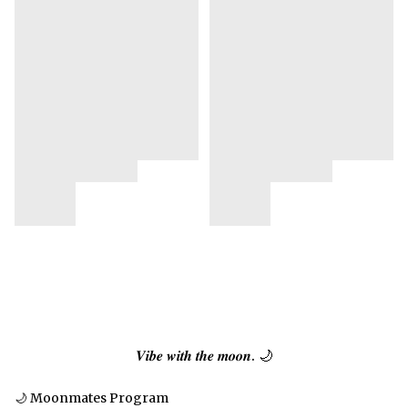
𝑽𝒊𝒃𝒆 𝒘𝒊𝒕𝒉 𝒕𝒉𝒆 𝒎𝒐𝒐𝒏. 🌙
🌙 Moonmates Program