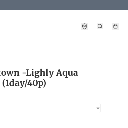
詳情
town -Lighly Aqua
 (1day/40p)