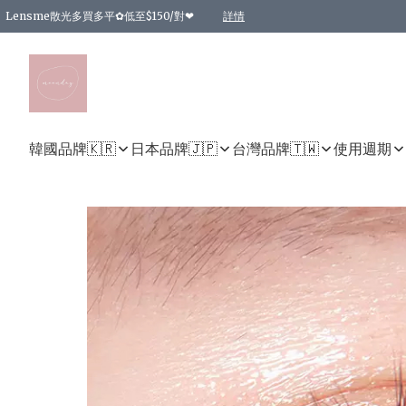
Lensme散光多買多平✿低至$150/對❤
詳情
台灣Karacon⁩✧日拋 特價清貨❁⃘
日本韓國多款日/月拋現貨☼ 特價❤︎數量有限 售完即止
🇰🇷韓國多款月拋現貨 特價兩對$99✿數量有限 售完即止♫
精選商品，任選買2件或以上9 折；買4件或以上85 折；買6件或以上8 折
精選商品，任選買2件HKD 140.00；買4件HKD 260.00
精選商品，任選買2件HKD 190.00；買4件HKD 360.00
精選商品，任選買2件HKD 110.00；買4件HKD 180.00
精選商品，任選買2件HKD 170.00；買4件HKD 320.00
精選商品，任選買2件或以上減HKD 148.00
精選商品，任選買2件或以上減HKD 148.00
精選商品，任選買2件或以上95 折；買4件或以上9 折；買6件或以上85 折；買8件
精選商品，任選買12件或以上87 折
精選商品，任選買2件或以上減HKD 16.00；買4件或以上減HKD 32.00；買6件或以
精選商品，任選買2件或以上95 折；買4件或以上9 折；買8件或以上85 折；買12件
購物滿 HKD 800.00即享免運費優惠！（適用於 特定的送貨方式 )
詳情
詳情
詳情
詳情
詳情
詳情
詳情
詳情
詳情
詳情
詳情
韓國品牌🇰🇷
日本品牌🇯🇵
台灣品牌🇹🇼
使用週期