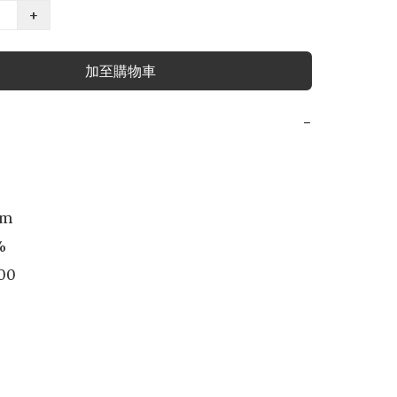
+
加至購物車
−
m



00
