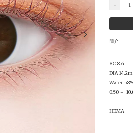
−
簡介
BC 8.6

DIA 14.2m
Water 58%
0.50 ~ -10.
HEMA