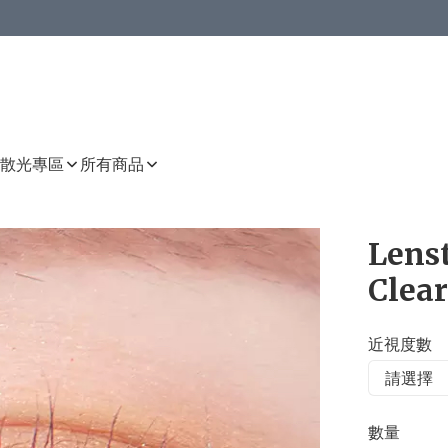
或以上8 折
上減HKD 48.00；買8件或以上減HKD 64.00；買10件或以上減HKD 80.00
或以上8 折
詳情
詳情
散光專區
所有商品
Lens
Clear
近視度數
數量