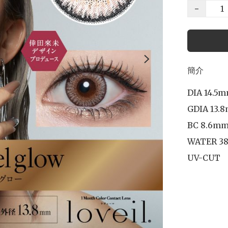
−
簡介
DIA 14.5m
GDIA 13.8
BC 8.6mm
WATER 38
UV-CUT