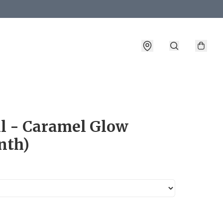
詳情
il - Caramel Glow
nth)