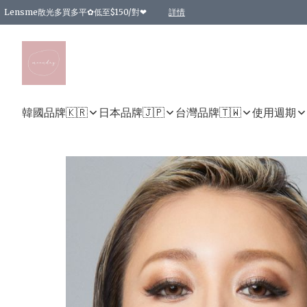
Lensme散光多買多平✿低至$150/對❤
詳情
台灣Karacon⁩✧日拋 特價清貨❁⃘
日本韓國多款日/月拋現貨☼ 特價❤︎數量有限 售完即止
🇰🇷韓國多款月拋現貨 特價兩對$99✿數量有限 售完即止♫
精選商品，任選買2件或以上9 折；買4件或以上85 折；買6件或以上8 折
精選商品，任選買2件HKD 140.00；買4件HKD 260.00
精選商品，任選買2件HKD 190.00；買4件HKD 360.00
精選商品，任選買2件HKD 110.00；買4件HKD 180.00
精選商品，任選買2件HKD 170.00；買4件HKD 320.00
精選商品，任選買2件或以上減HKD 148.00
精選商品，任選買2件或以上減HKD 148.00
精選商品，任選買2件或以上95 折；買4件或以上9 折；買6件或以上85 折；買8件
精選商品，任選買12件或以上87 折
精選商品，任選買2件或以上減HKD 16.00；買4件或以上減HKD 32.00；買6件或以
精選商品，任選買2件或以上95 折；買4件或以上9 折；買8件或以上85 折；買12件
購物滿 HKD 800.00即享免運費優惠！（適用於 特定的送貨方式 )
詳情
詳情
詳情
詳情
詳情
詳情
詳情
詳情
詳情
詳情
詳情
韓國品牌🇰🇷
日本品牌🇯🇵
台灣品牌🇹🇼
使用週期