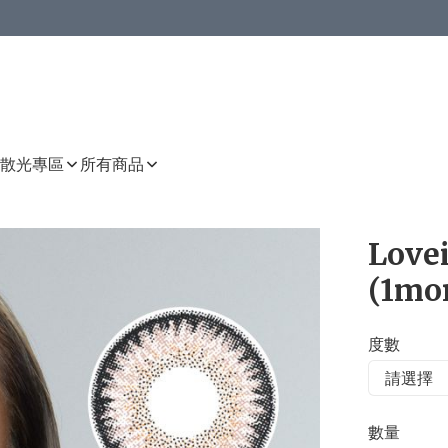
或以上8 折
上減HKD 48.00；買8件或以上減HKD 64.00；買10件或以上減HKD 80.00
或以上8 折
詳情
詳情
散光專區
所有商品
Love
(1mo
度數
數量