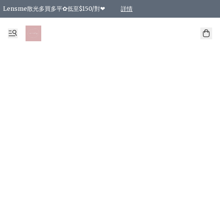
Lensme散光多買多平✿低至$150/對❤
詳情
台灣Karacon⁩✧日拋 特價清貨❁⃘
日本韓國多款日/月拋現貨☼ 特價❤︎數量有限 售完即止
🇰🇷韓國多款月拋現貨 特價兩對$99✿數量有限 售完即止♫
精選商品，任選買2件或以上9 折；買4件或以上85 折；買6件或以上8 折
精選商品，任選買2件HKD 140.00；買4件HKD 260.00
精選商品，任選買2件HKD 190.00；買4件HKD 360.00
精選商品，任選買2件HKD 110.00；買4件HKD 180.00
精選商品，任選買2件HKD 170.00；買4件HKD 320.00
精選商品，任選買2件或以上減HKD 148.00
精選商品，任選買2件或以上減HKD 148.00
精選商品，任選買2件或以上95 折；買4件或以上9 折；買6件或以上85 折；買8件
精選商品，任選買12件或以上87 折
精選商品，任選買2件或以上減HKD 16.00；買4件或以上減HKD 32.00；買6件或以
精選商品，任選買2件或以上95 折；買4件或以上9 折；買8件或以上85 折；買12件
購物滿 HKD 800.00即享免運費優惠！（適用於 特定的送貨方式 )
詳情
詳情
詳情
詳情
詳情
詳情
詳情
詳情
詳情
詳情
詳情