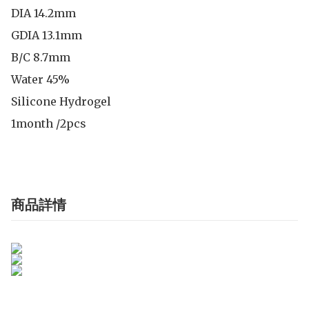
DIA 14.2mm

GDIA 13.1mm

B/C 8.7mm 

Water 45%

Silicone Hydrogel

1month /2pcs
商品詳情