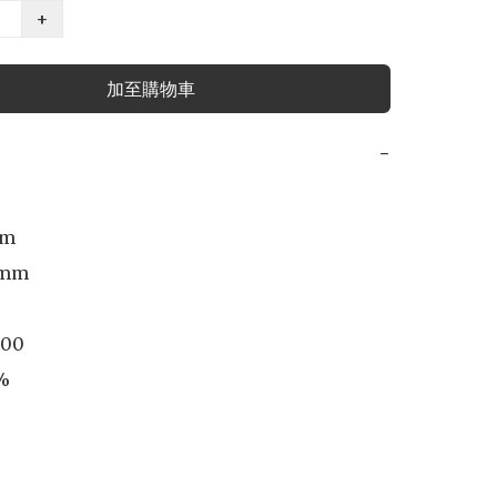
+
加至購物車
−
m

mm 

.00

%
