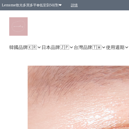
Lensme散光多買多平✿低至$150/對❤
詳情
台灣Karacon⁩✧日拋 特價清貨❁⃘
日本韓國多款日/月拋現貨☼ 特價❤︎數量有限 售完即止
🇰🇷韓國多款月拋現貨 特價兩對$99✿數量有限 售完即止♫
精選商品，任選買2件或以上9 折；買4件或以上85 折；買6件或以上8 折
精選商品，任選買2件HKD 140.00；買4件HKD 260.00
精選商品，任選買2件HKD 190.00；買4件HKD 360.00
精選商品，任選買2件HKD 110.00；買4件HKD 180.00
精選商品，任選買2件HKD 170.00；買4件HKD 320.00
精選商品，任選買2件或以上減HKD 148.00
精選商品，任選買2件或以上減HKD 148.00
精選商品，任選買2件或以上95 折；買4件或以上9 折；買6件或以上85 折；買8件
精選商品，任選買12件或以上87 折
精選商品，任選買2件或以上減HKD 16.00；買4件或以上減HKD 32.00；買6件或以
精選商品，任選買2件或以上95 折；買4件或以上9 折；買8件或以上85 折；買12件
購物滿 HKD 800.00即享免運費優惠！（適用於 特定的送貨方式 )
詳情
詳情
詳情
詳情
詳情
詳情
詳情
詳情
詳情
詳情
詳情
韓國品牌🇰🇷
日本品牌🇯🇵
台灣品牌🇹🇼
使用週期