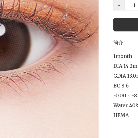
−
簡介
1month

DIA 14.2m
GDIA 13.0
BC 8.6

-0.00 ~ -8
Water 40
HEMA