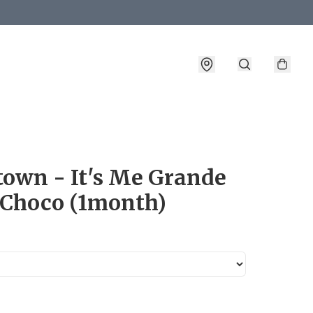
詳情
town - It's Me Grande
 Choco (1month)