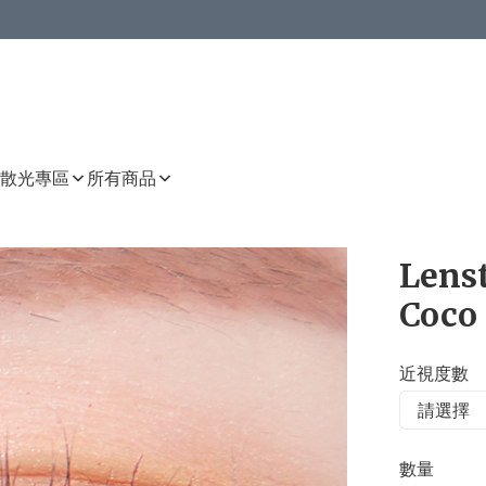
或以上8 折
上減HKD 48.00；買8件或以上減HKD 64.00；買10件或以上減HKD 80.00
或以上8 折
詳情
詳情
散光專區
所有商品
Lens
Coco
近視度數
數量