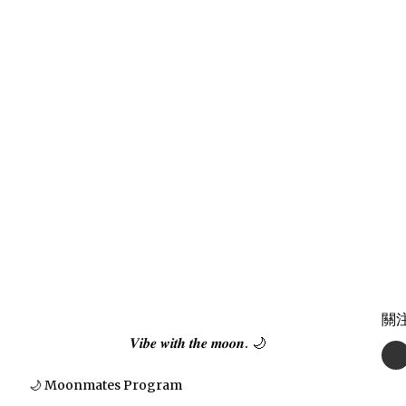
關
𝑽𝒊𝒃𝒆 𝒘𝒊𝒕𝒉 𝒕𝒉𝒆 𝒎𝒐𝒐𝒏. 🌙
🌙 Moonmates Program