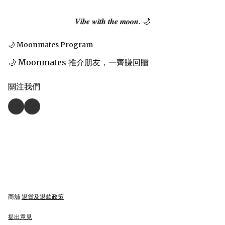
𝑽𝒊𝒃𝒆 𝒘𝒊𝒕𝒉 𝒕𝒉𝒆 𝒎𝒐𝒐𝒏. 🌙
🌙 Moonmates Program
🌙 Moonmates 推介朋友，一齊賺回贈
關注我們
商舖
退貨及退款政策
提出意見