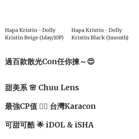
Hapa Kristin - Dolly
Hapa Kristin - Dolly
Kristin Beige (1day/10P)
Kristin Black (1month)
過百款散光Con任你揀～😍
甜美系 🌸 Chuu Lens
最強CP值 ☝🏻 台灣Karacon
可甜可酷 🌟 iDOL & iSHA