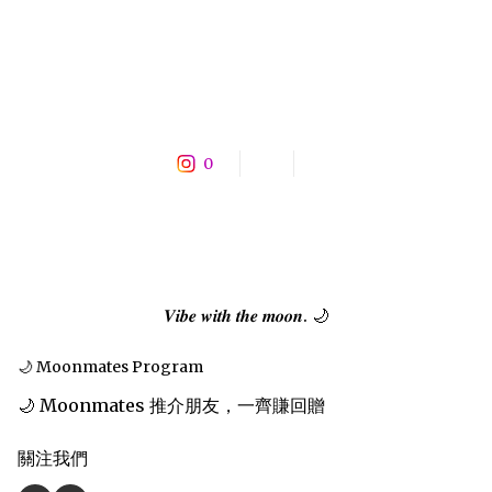
0
𝑽𝒊𝒃𝒆 𝒘𝒊𝒕𝒉 𝒕𝒉𝒆 𝒎𝒐𝒐𝒏. 🌙
🌙 Moonmates Program
🌙 Moonmates 推介朋友，一齊賺回贈
關注我們