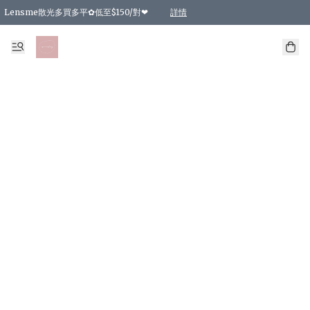
Lensme散光多買多平✿低至$150/對❤
詳情
台灣Karacon⁩✧日拋 特價清貨❁⃘
日本韓國多款日/月拋現貨☼ 特價❤︎數量有限 售完即止
🇰🇷韓國多款月拋現貨 特價兩對$99✿數量有限 售完即止♫
精選商品，任選買2件或以上9 折；買4件或以上85 折；買6件或以上8 折
精選商品，任選買2件HKD 140.00；買4件HKD 260.00
精選商品，任選買2件HKD 190.00；買4件HKD 360.00
精選商品，任選買2件HKD 110.00；買4件HKD 180.00
精選商品，任選買2件HKD 170.00；買4件HKD 320.00
精選商品，任選買2件或以上減HKD 148.00
精選商品，任選買2件或以上減HKD 148.00
精選商品，任選買2件或以上95 折；買4件或以上9 折；買6件或以上85 折；買8件
精選商品，任選買12件或以上87 折
精選商品，任選買2件或以上減HKD 16.00；買4件或以上減HKD 32.00；買6件或以
精選商品，任選買2件或以上95 折；買4件或以上9 折；買8件或以上85 折；買12件
購物滿 HKD 800.00即享免運費優惠！（適用於 特定的送貨方式 )
詳情
詳情
詳情
詳情
詳情
詳情
詳情
詳情
詳情
詳情
詳情