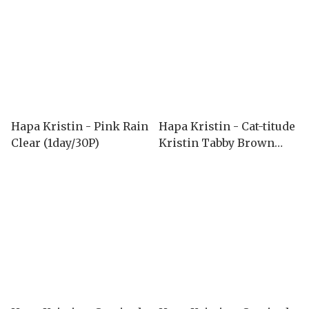
Hapa Kristin - Pink Rain
Hapa Kristin - Cat-titude
Clear (1day/30P)
Kristin Tabby Brown
(1month/2P)