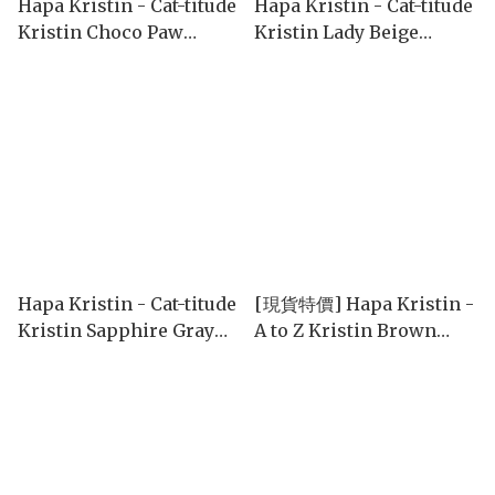
Hapa Kristin - Cat-titude
Hapa Kristin - Cat-titude
Kristin Choco Paw
Kristin Lady Beige
(1month/2P)
(1month/2P)
Hapa Kristin - Cat-titude
[現貨特價] Hapa Kristin -
Kristin Sapphire Gray
A to Z Kristin Brown
(1month/2P)
(1day/10P)