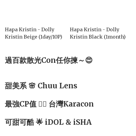
Hapa Kristin - Dolly
Hapa Kristin - Dolly
Kristin Beige (1day/10P)
Kristin Black (1month)
過百款散光Con任你揀～😍
甜美系 🌸 Chuu Lens
最強CP值 ☝🏻 台灣Karacon
可甜可酷 🌟 iDOL & iSHA