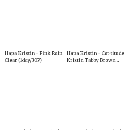
Hapa Kristin - Pink Rain
Hapa Kristin - Cat-titude
Clear (1day/30P)
Kristin Tabby Brown
(1month/2P)