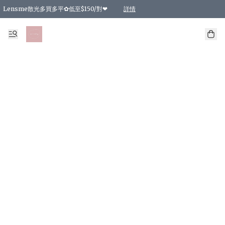
Lensme散光多買多平✿低至$150/對❤
詳情
台灣Karacon⁩✧日拋 特價清貨❁⃘
日本韓國多款日/月拋現貨☼ 特價❤︎數量有限 售完即止
🇰🇷韓國多款月拋現貨 特價兩對$99✿數量有限 售完即止♫
精選商品，任選買2件或以上9 折；買4件或以上85 折；買6件或以上8 折
精選商品，任選買2件HKD 140.00；買4件HKD 260.00
精選商品，任選買2件HKD 190.00；買4件HKD 360.00
精選商品，任選買2件HKD 110.00；買4件HKD 180.00
精選商品，任選買2件HKD 170.00；買4件HKD 320.00
精選商品，任選買2件或以上減HKD 148.00
精選商品，任選買2件或以上減HKD 148.00
精選商品，任選買2件或以上95 折；買4件或以上9 折；買6件或以上85 折；買8件
精選商品，任選買12件或以上87 折
精選商品，任選買2件或以上減HKD 16.00；買4件或以上減HKD 32.00；買6件或以
精選商品，任選買2件或以上95 折；買4件或以上9 折；買8件或以上85 折；買12件
購物滿 HKD 800.00即享免運費優惠！（適用於 特定的送貨方式 )
詳情
詳情
詳情
詳情
詳情
詳情
詳情
詳情
詳情
詳情
詳情