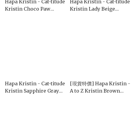
Hapa Kristin - Cat-titude
Hapa Kristin - Cat-titude
Kristin Choco Paw
Kristin Lady Beige
(1month/2P)
(1month/2P)
Hapa Kristin - Cat-titude
[現貨特價] Hapa Kristin -
Kristin Sapphire Gray
A to Z Kristin Brown
(1month/2P)
(1day/10P)