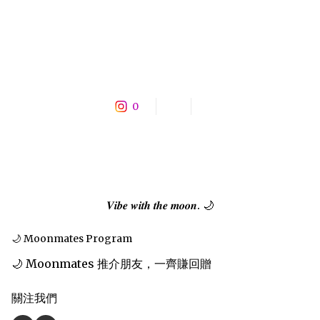
0
𝑽𝒊𝒃𝒆 𝒘𝒊𝒕𝒉 𝒕𝒉𝒆 𝒎𝒐𝒐𝒏. 🌙
🌙 Moonmates Program
🌙 Moonmates 推介朋友，一齊賺回贈
關注我們