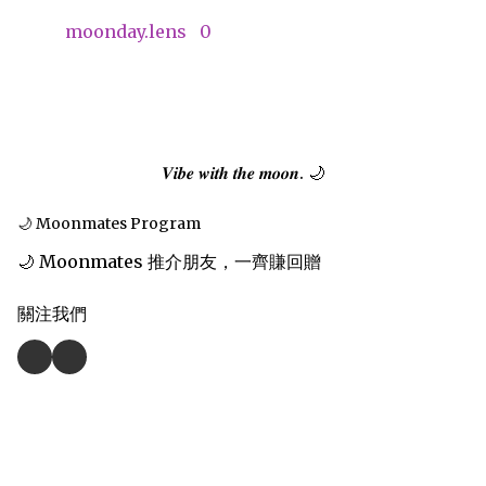
moonday.lens
0
𝑽𝒊𝒃𝒆 𝒘𝒊𝒕𝒉 𝒕𝒉𝒆 𝒎𝒐𝒐𝒏. 🌙
🌙 Moonmates Program
🌙 Moonmates 推介朋友，一齊賺回贈
關注我們