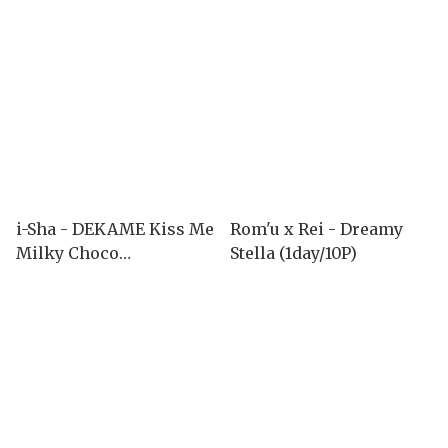
i-Sha - DEKAME Kiss Me
Rom'u x Rei - Dreamy
Milky Choco
Stella (1day/10P)
(1month|1P)