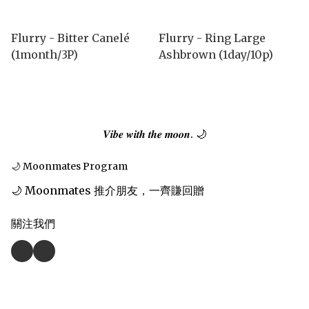
Flurry - Bitter Canelé
Flurry - Ring Large
(1month/3P)
Ashbrown (1day/10p)
𝑽𝒊𝒃𝒆 𝒘𝒊𝒕𝒉 𝒕𝒉𝒆 𝒎𝒐𝒐𝒏. 🌙
🌙 Moonmates Program
🌙 Moonmates 推介朋友，一齊賺回贈
關注我們