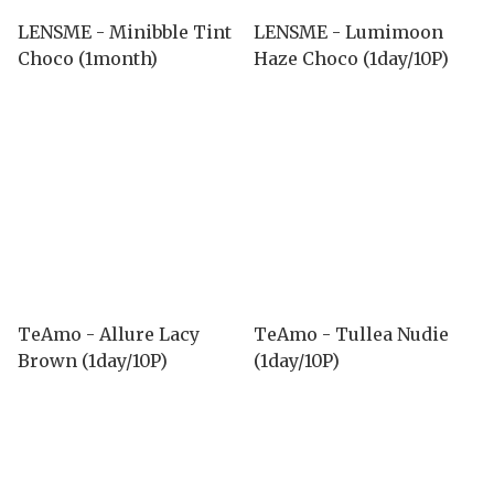
LENSME - Minibble Tint
LENSME - Lumimoon
Choco (1month)
Haze Choco (1day/10P)
TeAmo - Allure Lacy
TeAmo - Tullea Nudie
Brown (1day/10P)
(1day/10P)