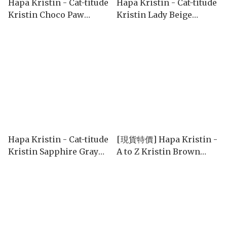
Hapa Kristin - Cat-titude
Hapa Kristin - Cat-titude
Kristin Choco Paw
Kristin Lady Beige
(1month/2P)
(1month/2P)
Hapa Kristin - Cat-titude
[現貨特價] Hapa Kristin -
Kristin Sapphire Gray
A to Z Kristin Brown
(1month/2P)
(1day/10P)