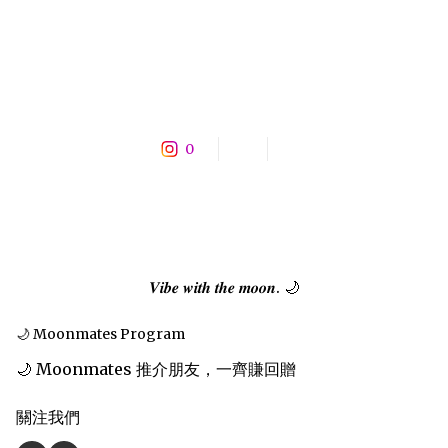
0
𝑽𝒊𝒃𝒆 𝒘𝒊𝒕𝒉 𝒕𝒉𝒆 𝒎𝒐𝒐𝒏. 🌙
🌙 Moonmates Program
🌙 Moonmates 推介朋友，一齊賺回贈
關注我們