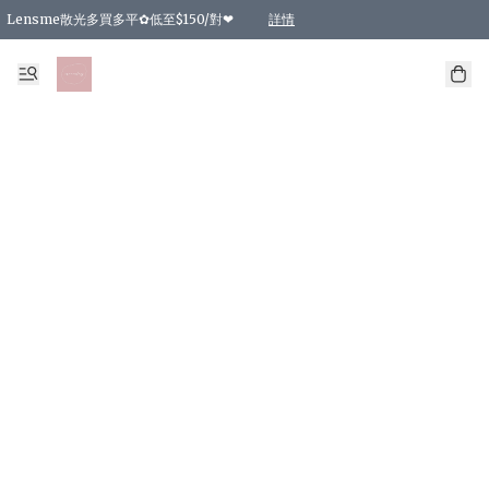
Lensme散光多買多平✿低至$150/對❤
詳情
台灣Karacon⁩✧日拋 特價清貨❁⃘
日本韓國多款日/月拋現貨☼ 特價❤︎數量有限 售完即止
🇰🇷韓國多款月拋現貨 特價兩對$99✿數量有限 售完即止♫
精選商品，任選買2件或以上9 折；買4件或以上85 折；買6件或以上8 折
精選商品，任選買2件HKD 140.00；買4件HKD 260.00
精選商品，任選買2件HKD 190.00；買4件HKD 360.00
精選商品，任選買2件HKD 110.00；買4件HKD 180.00
精選商品，任選買2件HKD 170.00；買4件HKD 320.00
精選商品，任選買2件或以上減HKD 148.00
精選商品，任選買2件或以上減HKD 148.00
精選商品，任選買2件或以上95 折；買4件或以上9 折；買6件或以上85 折；買8件
精選商品，任選買12件或以上87 折
精選商品，任選買2件或以上減HKD 16.00；買4件或以上減HKD 32.00；買6件或以
精選商品，任選買2件或以上95 折；買4件或以上9 折；買8件或以上85 折；買12件
購物滿 HKD 800.00即享免運費優惠！（適用於 特定的送貨方式 )
詳情
詳情
詳情
詳情
詳情
詳情
詳情
詳情
詳情
詳情
詳情