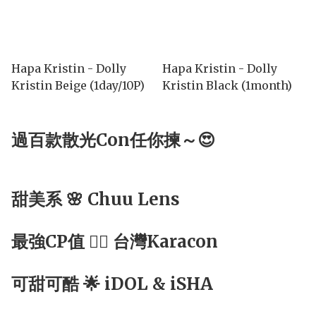
Hapa Kristin - Dolly
Hapa Kristin - Dolly
Kristin Beige (1day/10P)
Kristin Black (1month)
過百款散光Con任你揀～😍
甜美系 🌸 Chuu Lens
最強CP值 ☝🏻 台灣Karacon
可甜可酷 🌟 iDOL & iSHA