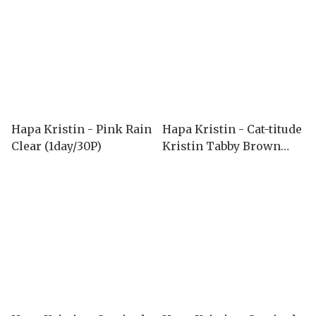
Hapa Kristin - Pink Rain
Hapa Kristin - Cat-titude
Clear (1day/30P)
Kristin Tabby Brown
(1month/2P)