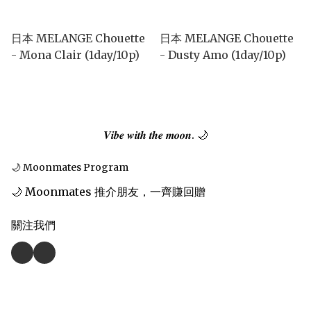
日本 MELANGE Chouette
日本 MELANGE Chouette
- Mona Clair (1day/10p)
- Dusty Amo (1day/10p)
𝑽𝒊𝒃𝒆 𝒘𝒊𝒕𝒉 𝒕𝒉𝒆 𝒎𝒐𝒐𝒏. 🌙
🌙 Moonmates Program
🌙 Moonmates 推介朋友，一齊賺回贈
關注我們