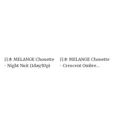
(1day/10p)
日本 MELANGE Chouette
日本 MELANGE Chouette
- Night Nuit (1day/10p)
- Crescent Ombre
(1day/10p)