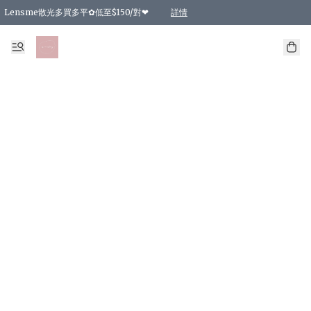
Lensme散光多買多平✿低至$150/對❤
詳情
台灣Karacon⁩✧日拋 特價清貨❁⃘
日本韓國多款日/月拋現貨☼ 特價❤︎數量有限 售完即止
🇰🇷韓國多款月拋現貨 特價兩對$99✿數量有限 售完即止♫
精選商品，任選買2件或以上9 折；買4件或以上85 折；買6件或以上8 折
精選商品，任選買2件HKD 140.00；買4件HKD 260.00
精選商品，任選買2件HKD 190.00；買4件HKD 360.00
精選商品，任選買2件HKD 110.00；買4件HKD 180.00
精選商品，任選買2件HKD 170.00；買4件HKD 320.00
精選商品，任選買2件或以上減HKD 148.00
精選商品，任選買2件或以上減HKD 148.00
精選商品，任選買2件或以上95 折；買4件或以上9 折；買6件或以上85 折；買8件
精選商品，任選買12件或以上87 折
精選商品，任選買2件或以上減HKD 16.00；買4件或以上減HKD 32.00；買6件或以
精選商品，任選買2件或以上95 折；買4件或以上9 折；買8件或以上85 折；買12件
購物滿 HKD 800.00即享免運費優惠！（適用於 特定的送貨方式 )
詳情
詳情
詳情
詳情
詳情
詳情
詳情
詳情
詳情
詳情
詳情