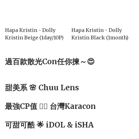
Hapa Kristin - Dolly
Hapa Kristin - Dolly
Kristin Beige (1day/10P)
Kristin Black (1month)
過百款散光Con任你揀～😍
甜美系 🌸 Chuu Lens
最強CP值 ☝🏻 台灣Karacon
可甜可酷 🌟 iDOL & iSHA