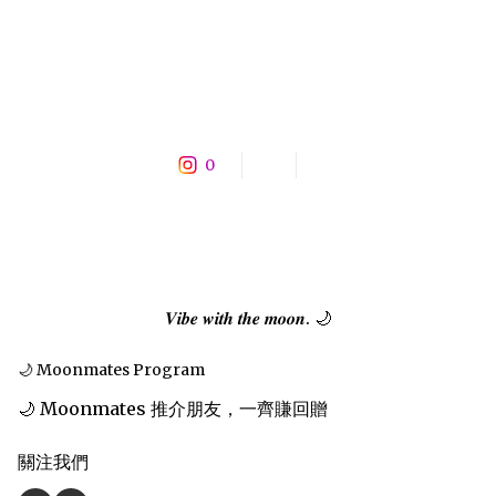
0
𝑽𝒊𝒃𝒆 𝒘𝒊𝒕𝒉 𝒕𝒉𝒆 𝒎𝒐𝒐𝒏. 🌙
🌙 Moonmates Program
🌙 Moonmates 推介朋友，一齊賺回贈
關注我們