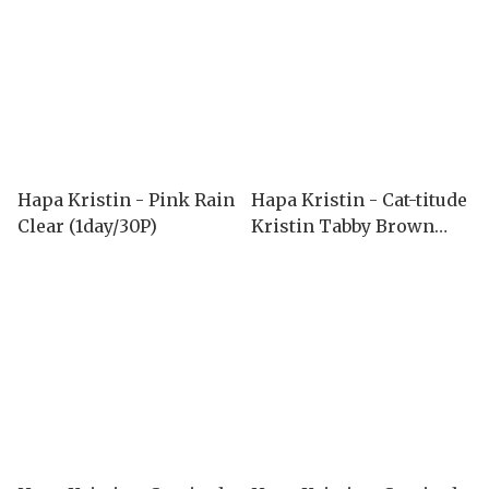
Hapa Kristin - Pink Rain
Hapa Kristin - Cat-titude
Clear (1day/30P)
Kristin Tabby Brown
(1month/2P)