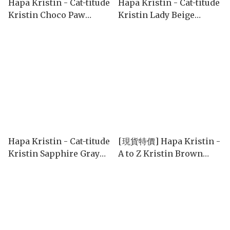
Hapa Kristin - Cat-titude
Hapa Kristin - Cat-titude
Kristin Choco Paw
Kristin Lady Beige
(1month/2P)
(1month/2P)
Hapa Kristin - Cat-titude
[現貨特價] Hapa Kristin -
Kristin Sapphire Gray
A to Z Kristin Brown
(1month/2P)
(1day/10P)