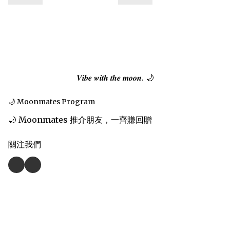
𝑽𝒊𝒃𝒆 𝒘𝒊𝒕𝒉 𝒕𝒉𝒆 𝒎𝒐𝒐𝒏. 🌙
🌙 Moonmates Program
🌙 Moonmates 推介朋友，一齊賺回贈
關注我們