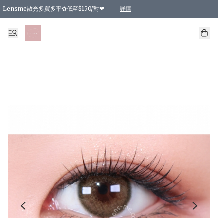
Lensme散光多買多平✿低至$150/對❤
詳情
台灣Karacon⁩✧日拋 特價清貨❁⃘
日本韓國多款日/月拋現貨☼ 特價❤︎數量有限 售完即止
🇰🇷韓國多款月拋現貨 特價兩對$99✿數量有限 售完即止♫
精選商品，任選買2件或以上9 折；買4件或以上85 折；買6件或以上8 折
精選商品，任選買2件HKD 140.00；買4件HKD 260.00
精選商品，任選買2件HKD 190.00；買4件HKD 360.00
精選商品，任選買2件HKD 110.00；買4件HKD 180.00
精選商品，任選買2件HKD 170.00；買4件HKD 320.00
精選商品，任選買2件或以上減HKD 148.00
精選商品，任選買2件或以上減HKD 148.00
精選商品，任選買2件或以上95 折；買4件或以上9 折；買6件或以上85 折；買8件
精選商品，任選買12件或以上87 折
精選商品，任選買2件或以上減HKD 16.00；買4件或以上減HKD 32.00；買6件或以
精選商品，任選買2件或以上95 折；買4件或以上9 折；買8件或以上85 折；買12件
購物滿 HKD 800.00即享免運費優惠！（適用於 特定的送貨方式 )
詳情
詳情
詳情
詳情
詳情
詳情
詳情
詳情
詳情
詳情
詳情