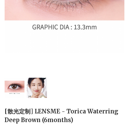
[散光定制] LENSME - Torica Waterring
Deep Brown (6months)