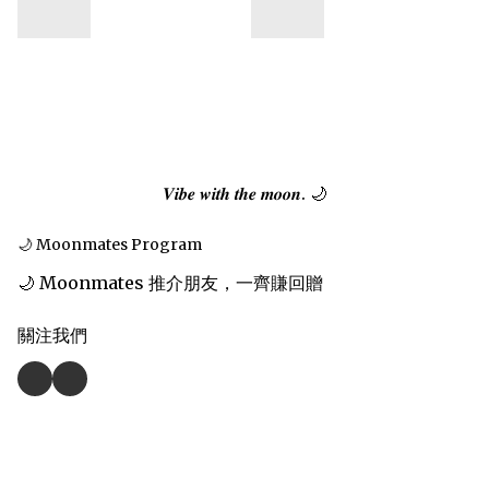
𝑽𝒊𝒃𝒆 𝒘𝒊𝒕𝒉 𝒕𝒉𝒆 𝒎𝒐𝒐𝒏. 🌙
🌙 Moonmates Program
🌙 Moonmates 推介朋友，一齊賺回贈
關注我們