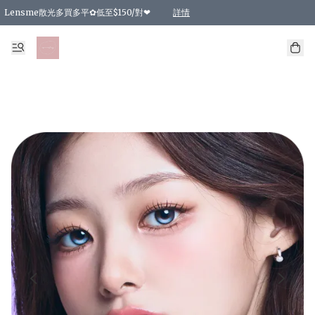
Lensme散光多買多平✿低至$150/對❤
詳情
台灣Karacon⁩✧日拋 特價清貨❁⃘
日本韓國多款日/月拋現貨☼ 特價❤︎數量有限 售完即止
🇰🇷韓國多款月拋現貨 特價兩對$99✿數量有限 售完即止♫
精選商品，任選買2件或以上9 折；買4件或以上85 折；買6件或以上8 折
精選商品，任選買2件HKD 140.00；買4件HKD 260.00
精選商品，任選買2件HKD 190.00；買4件HKD 360.00
精選商品，任選買2件HKD 110.00；買4件HKD 180.00
精選商品，任選買2件HKD 170.00；買4件HKD 320.00
精選商品，任選買2件或以上減HKD 148.00
精選商品，任選買2件或以上減HKD 148.00
精選商品，任選買2件或以上95 折；買4件或以上9 折；買6件或以上85 折；買8件
精選商品，任選買12件或以上87 折
精選商品，任選買2件或以上減HKD 16.00；買4件或以上減HKD 32.00；買6件或以
精選商品，任選買2件或以上95 折；買4件或以上9 折；買8件或以上85 折；買12件
購物滿 HKD 800.00即享免運費優惠！（適用於 特定的送貨方式 )
詳情
詳情
詳情
詳情
詳情
詳情
詳情
詳情
詳情
詳情
詳情