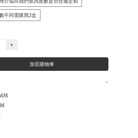
簡介或向我們查詢度數是否合適定制
數不同需購買2盒
+
加至購物車
−
MM

M


