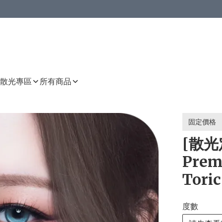
或以上8 折
上減HKD 48.00；買8件或以上減HKD 64.00；買10件或以上減HKD 80.00
或以上8 折
詳情
詳情
散光專區
所有商品
固定價格
[散光定
Prem
Toric
度數