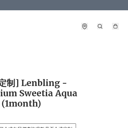
詳情
制] Lenbling -
ium Sweetia Aqua
 (1month)