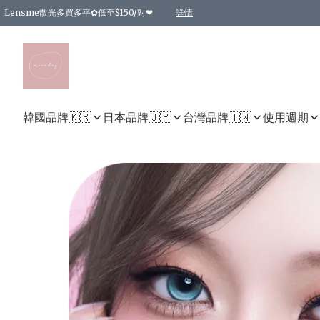
Lensme散光多買多平✿低至$150/對❤
詳情
台灣Karacon⁩✧日拋 特價清貨❁⃘
日本韓國多款日/月拋現貨☼ 特價❤︎數量有限 售完即止
🇰🇷韓國多款月拋現貨 特價兩對$99✿數量有限 售完即止♫
精選商品，任選買2件或以上9 折；買4件或以上85 折；買6件或以上8 折
精選商品，任選買2件HKD 140.00；買4件HKD 260.00
精選商品，任選買2件HKD 190.00；買4件HKD 360.00
精選商品，任選買2件HKD 110.00；買4件HKD 180.00
精選商品，任選買2件HKD 170.00；買4件HKD 320.00
精選商品，任選買2件或以上減HKD 148.00
精選商品，任選買2件或以上減HKD 148.00
精選商品，任選買2件或以上95 折；買4件或以上9 折；買6件或以上85 折；買8件
精選商品，任選買12件或以上87 折
精選商品，任選買2件或以上減HKD 16.00；買4件或以上減HKD 32.00；買6件或以
精選商品，任選買2件或以上95 折；買4件或以上9 折；買8件或以上85 折；買12件
購物滿 HKD 800.00即享免運費優惠！（適用於 特定的送貨方式 )
詳情
詳情
詳情
詳情
詳情
詳情
詳情
詳情
詳情
詳情
詳情
韓國品牌🇰🇷
日本品牌🇯🇵
台灣品牌🇹🇼
使用週期