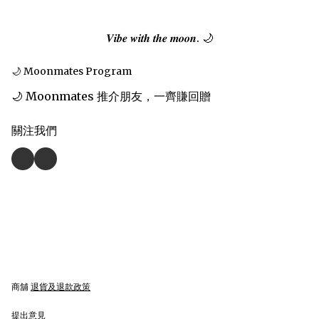
𝑽𝒊𝒃𝒆 𝒘𝒊𝒕𝒉 𝒕𝒉𝒆 𝒎𝒐𝒐𝒏. 🌙
🌙 Moonmates Program
🌙 Moonmates 推介朋友，一齊賺回贈
關注我們
商舖
退貨及退款政策
提出意見