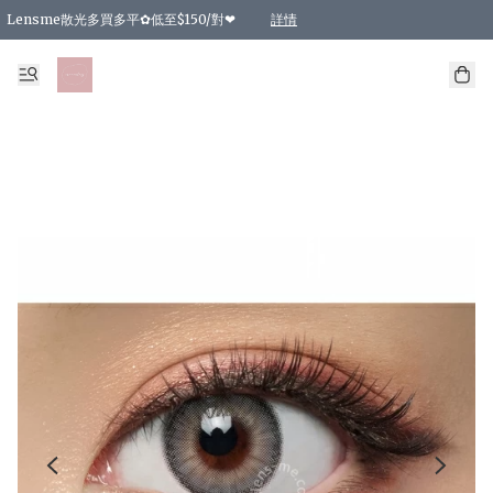
Lensme散光多買多平✿低至$150/對❤
詳情
台灣Karacon⁩✧日拋 特價清貨❁⃘
日本韓國多款日/月拋現貨☼ 特價❤︎數量有限 售完即止
🇰🇷韓國多款月拋現貨 特價兩對$99✿數量有限 售完即止♫
精選商品，任選買2件或以上9 折；買4件或以上85 折；買6件或以上8 折
精選商品，任選買2件HKD 140.00；買4件HKD 260.00
精選商品，任選買2件HKD 190.00；買4件HKD 360.00
精選商品，任選買2件HKD 110.00；買4件HKD 180.00
精選商品，任選買2件HKD 170.00；買4件HKD 320.00
精選商品，任選買2件或以上減HKD 148.00
精選商品，任選買2件或以上減HKD 148.00
精選商品，任選買2件或以上95 折；買4件或以上9 折；買6件或以上85 折；買8件
精選商品，任選買12件或以上87 折
精選商品，任選買2件或以上減HKD 16.00；買4件或以上減HKD 32.00；買6件或以
精選商品，任選買2件或以上95 折；買4件或以上9 折；買8件或以上85 折；買12件
購物滿 HKD 800.00即享免運費優惠！（適用於 特定的送貨方式 )
詳情
詳情
詳情
詳情
詳情
詳情
詳情
詳情
詳情
詳情
詳情