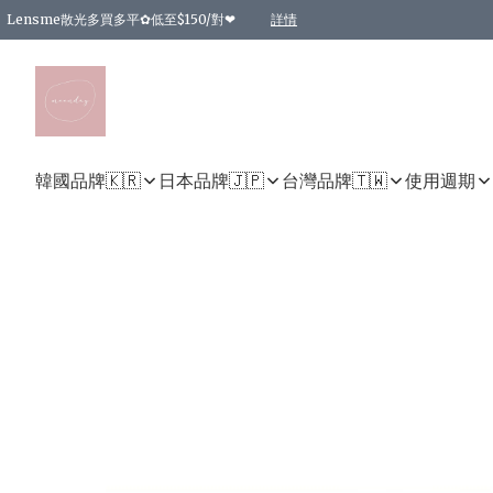
Lensme散光多買多平✿低至$150/對❤
詳情
台灣Karacon⁩✧日拋 特價清貨❁⃘
日本韓國多款日/月拋現貨☼ 特價❤︎數量有限 售完即止
🇰🇷韓國多款月拋現貨 特價兩對$99✿數量有限 售完即止♫
精選商品，任選買2件或以上9 折；買4件或以上85 折；買6件或以上8 折
精選商品，任選買2件HKD 140.00；買4件HKD 260.00
精選商品，任選買2件HKD 190.00；買4件HKD 360.00
精選商品，任選買2件HKD 110.00；買4件HKD 180.00
精選商品，任選買2件HKD 170.00；買4件HKD 320.00
精選商品，任選買2件或以上減HKD 148.00
精選商品，任選買2件或以上減HKD 148.00
精選商品，任選買2件或以上95 折；買4件或以上9 折；買6件或以上85 折；買8件
精選商品，任選買12件或以上87 折
精選商品，任選買2件或以上減HKD 16.00；買4件或以上減HKD 32.00；買6件或以
精選商品，任選買2件或以上95 折；買4件或以上9 折；買8件或以上85 折；買12件
購物滿 HKD 800.00即享免運費優惠！（適用於 特定的送貨方式 )
詳情
詳情
詳情
詳情
詳情
詳情
詳情
詳情
詳情
詳情
詳情
韓國品牌🇰🇷
日本品牌🇯🇵
台灣品牌🇹🇼
使用週期