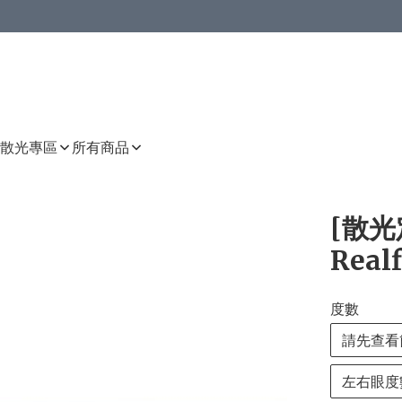
或以上8 折
上減HKD 48.00；買8件或以上減HKD 64.00；買10件或以上減HKD 80.00
或以上8 折
詳情
詳情
散光專區
所有商品
[散光定
Realf
度數
請先查看
左右眼度