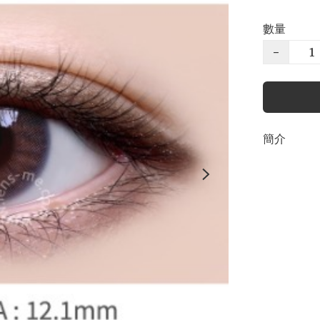
數量
−
簡介