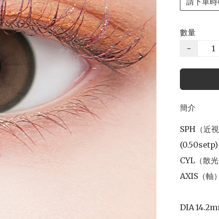
請下單時
數量
−
簡介
SPH（近視）0.
(0.50setp)

CYL（散光）-0
AXIS（軸）1
DIA	14.2mm
