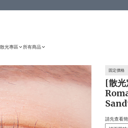
或以上8 折
上減HKD 48.00；買8件或以上減HKD 64.00；買10件或以上減HKD 80.00
或以上8 折
詳情
詳情
散光專區
所有商品
固定價格
[散光定
Roma
Sand
請先查看簡