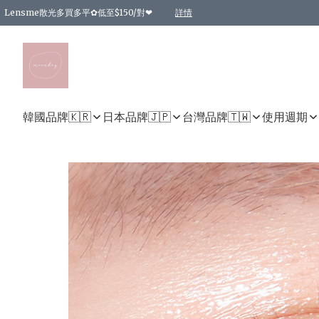
Lensme散光多買多平✿低至$150/對❤
詳情
台灣Karacon⁩✧日拋 特價清貨❁⃘
日本韓國多款日/月拋現貨☼ 特價❤︎數量有限 售完即止
🇰🇷韓國多款月拋現貨 特價兩對$99✿數量有限 售完即止♫
精選商品，任選買2件或以上9 折；買4件或以上85 折；買6件或以上8 折
精選商品，任選買2件HKD 140.00；買4件HKD 260.00
精選商品，任選買2件HKD 190.00；買4件HKD 360.00
精選商品，任選買2件HKD 110.00；買4件HKD 180.00
精選商品，任選買2件HKD 170.00；買4件HKD 320.00
精選商品，任選買2件或以上減HKD 148.00
精選商品，任選買2件或以上減HKD 148.00
精選商品，任選買2件或以上95 折；買4件或以上9 折；買6件或以上85 折；買8件
精選商品，任選買12件或以上87 折
精選商品，任選買2件或以上減HKD 16.00；買4件或以上減HKD 32.00；買6件或以
精選商品，任選買2件或以上95 折；買4件或以上9 折；買8件或以上85 折；買12件
購物滿 HKD 800.00即享免運費優惠！（適用於 特定的送貨方式 )
詳情
詳情
詳情
詳情
詳情
詳情
詳情
詳情
詳情
詳情
詳情
韓國品牌🇰🇷
日本品牌🇯🇵
台灣品牌🇹🇼
使用週期