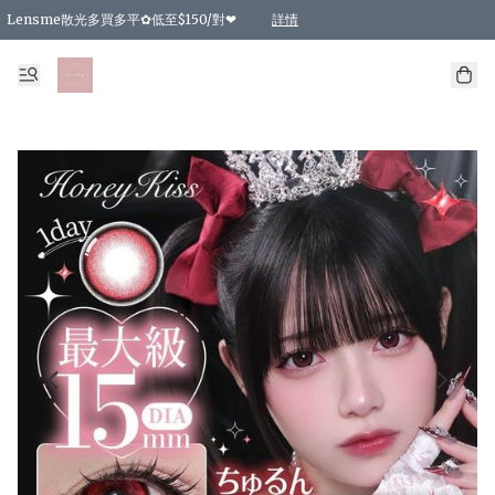
Lensme散光多買多平✿低至$150/對❤
詳情
台灣Karacon⁩✧日拋 特價清貨❁⃘
日本韓國多款日/月拋現貨☼ 特價❤︎數量有限 售完即止
🇰🇷韓國多款月拋現貨 特價兩對$99✿數量有限 售完即止♫
精選商品，任選買2件或以上9 折；買4件或以上85 折；買6件或以上8 折
精選商品，任選買2件HKD 140.00；買4件HKD 260.00
精選商品，任選買2件HKD 190.00；買4件HKD 360.00
精選商品，任選買2件HKD 110.00；買4件HKD 180.00
精選商品，任選買2件HKD 170.00；買4件HKD 320.00
精選商品，任選買2件或以上減HKD 148.00
精選商品，任選買2件或以上減HKD 148.00
精選商品，任選買2件或以上95 折；買4件或以上9 折；買6件或以上85 折；買8件
精選商品，任選買12件或以上87 折
精選商品，任選買2件或以上減HKD 16.00；買4件或以上減HKD 32.00；買6件或以
精選商品，任選買2件或以上95 折；買4件或以上9 折；買8件或以上85 折；買12件
購物滿 HKD 800.00即享免運費優惠！（適用於 特定的送貨方式 )
詳情
詳情
詳情
詳情
詳情
詳情
詳情
詳情
詳情
詳情
詳情