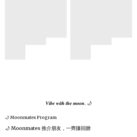
𝑽𝒊𝒃𝒆 𝒘𝒊𝒕𝒉 𝒕𝒉𝒆 𝒎𝒐𝒐𝒏. 🌙
🌙 Moonmates Program
🌙 Moonmates 推介朋友，一齊賺回贈