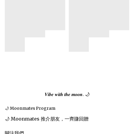
𝑽𝒊𝒃𝒆 𝒘𝒊𝒕𝒉 𝒕𝒉𝒆 𝒎𝒐𝒐𝒏. 🌙
🌙 Moonmates Program
🌙 Moonmates 推介朋友，一齊賺回贈
關注我們