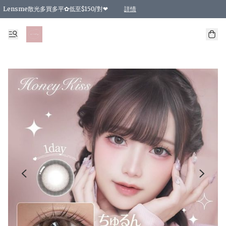
Lensme散光多買多平✿低至$150/對❤
詳情
台灣Karacon⁩✧日拋 特價清貨❁⃘
日本韓國多款日/月拋現貨☼ 特價❤︎數量有限 售完即止
🇰🇷韓國多款月拋現貨 特價兩對$99✿數量有限 售完即止♫
精選商品，任選買2件或以上9 折；買4件或以上85 折；買6件或以上8 折
精選商品，任選買2件HKD 140.00；買4件HKD 260.00
精選商品，任選買2件HKD 190.00；買4件HKD 360.00
精選商品，任選買2件HKD 110.00；買4件HKD 180.00
精選商品，任選買2件HKD 170.00；買4件HKD 320.00
精選商品，任選買2件或以上減HKD 148.00
精選商品，任選買2件或以上減HKD 148.00
精選商品，任選買2件或以上95 折；買4件或以上9 折；買6件或以上85 折；買8件
精選商品，任選買12件或以上87 折
精選商品，任選買2件或以上減HKD 16.00；買4件或以上減HKD 32.00；買6件或以
精選商品，任選買2件或以上95 折；買4件或以上9 折；買8件或以上85 折；買12件
購物滿 HKD 800.00即享免運費優惠！（適用於 特定的送貨方式 )
詳情
詳情
詳情
詳情
詳情
詳情
詳情
詳情
詳情
詳情
詳情