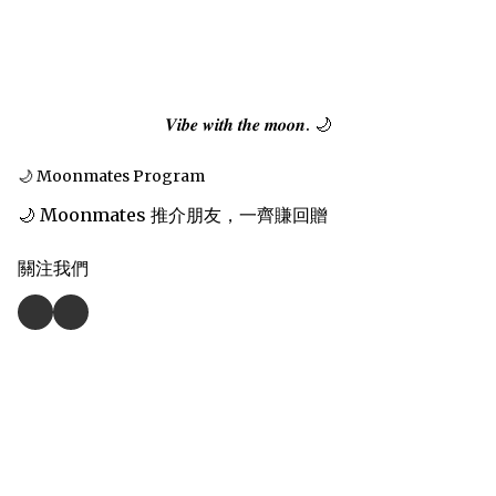
𝑽𝒊𝒃𝒆 𝒘𝒊𝒕𝒉 𝒕𝒉𝒆 𝒎𝒐𝒐𝒏. 🌙
🌙 Moonmates Program
🌙 Moonmates 推介朋友，一齊賺回贈
關注我們