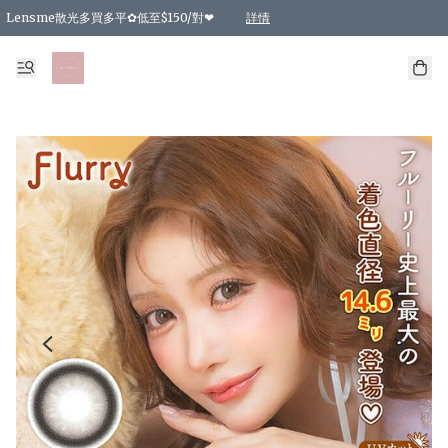
Lensme散光多買多平✿低至$150/對❤
詳情
台灣Karacon⁩✧日拋 特價清貨❁⃘
日本韓國多款日/月拋現貨☼ 特價❤︎數量有限 售完即止
🇰🇷韓國多款月拋現貨 特價兩對$99✿數量有限 售完即止♫
精選商品，任選買2件或以上9 折；買4件或以上85 折；買6件或以上8 折
精選商品，任選買2件HKD 140.00；買4件HKD 260.00
精選商品，任選買2件HKD 190.00；買4件HKD 360.00
精選商品，任選買2件HKD 110.00；買4件HKD 180.00
精選商品，任選買2件HKD 170.00；買4件HKD 320.00
精選商品，任選買2件或以上減HKD 148.00
精選商品，任選買2件或以上減HKD 148.00
精選商品，任選買2件或以上95 折；買4件或以上9 折；買6件或以上85 折；買8件
精選商品，任選買12件或以上87 折
精選商品，任選買2件或以上減HKD 16.00；買4件或以上減HKD 32.00；買6件或以
精選商品，任選買2件或以上95 折；買4件或以上9 折；買8件或以上85 折；買12件
購物滿 HKD 800.00即享免運費優惠！（適用於 特定的送貨方式 )
詳情
詳情
詳情
詳情
詳情
詳情
詳情
詳情
詳情
詳情
詳情