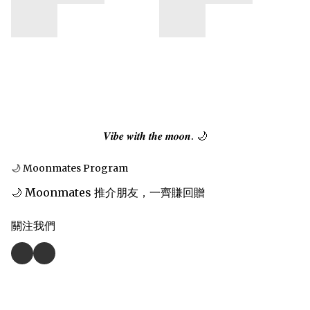
𝑽𝒊𝒃𝒆 𝒘𝒊𝒕𝒉 𝒕𝒉𝒆 𝒎𝒐𝒐𝒏. 🌙
🌙 Moonmates Program
🌙 Moonmates 推介朋友，一齊賺回贈
關注我們