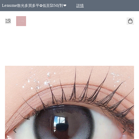
Lensme散光多買多平✿低至$150/對❤
詳情
台灣Karacon⁩✧日拋 特價清貨❁⃘
日本韓國多款日/月拋現貨☼ 特價❤︎數量有限 售完即止
🇰🇷韓國多款月拋現貨 特價兩對$99✿數量有限 售完即止♫
精選商品，任選買2件或以上9 折；買4件或以上85 折；買6件或以上8 折
精選商品，任選買2件HKD 140.00；買4件HKD 260.00
精選商品，任選買2件HKD 190.00；買4件HKD 360.00
精選商品，任選買2件HKD 110.00；買4件HKD 180.00
精選商品，任選買2件HKD 170.00；買4件HKD 320.00
精選商品，任選買2件或以上減HKD 148.00
精選商品，任選買2件或以上減HKD 148.00
精選商品，任選買2件或以上95 折；買4件或以上9 折；買6件或以上85 折；買8件
精選商品，任選買12件或以上87 折
精選商品，任選買2件或以上減HKD 16.00；買4件或以上減HKD 32.00；買6件或以
精選商品，任選買2件或以上95 折；買4件或以上9 折；買8件或以上85 折；買12件
購物滿 HKD 800.00即享免運費優惠！（適用於 特定的送貨方式 )
詳情
詳情
詳情
詳情
詳情
詳情
詳情
詳情
詳情
詳情
詳情