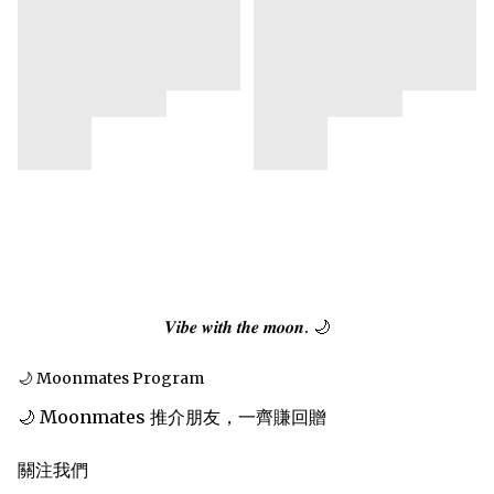
𝑽𝒊𝒃𝒆 𝒘𝒊𝒕𝒉 𝒕𝒉𝒆 𝒎𝒐𝒐𝒏. 🌙
🌙 Moonmates Program
🌙 Moonmates 推介朋友，一齊賺回贈
關注我們