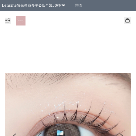
Lensme散光多買多平✿低至$150/對❤
詳情
台灣Karacon⁩✧日拋 特價清貨❁⃘
日本韓國多款日/月拋現貨☼ 特價❤︎數量有限 售完即止
🇰🇷韓國多款月拋現貨 特價兩對$99✿數量有限 售完即止♫
精選商品，任選買2件或以上9 折；買4件或以上85 折；買6件或以上8 折
精選商品，任選買2件HKD 140.00；買4件HKD 260.00
精選商品，任選買2件HKD 190.00；買4件HKD 360.00
精選商品，任選買2件HKD 110.00；買4件HKD 180.00
精選商品，任選買2件HKD 170.00；買4件HKD 320.00
精選商品，任選買2件或以上減HKD 148.00
精選商品，任選買2件或以上減HKD 148.00
精選商品，任選買2件或以上95 折；買4件或以上9 折；買6件或以上85 折；買8件
精選商品，任選買12件或以上87 折
精選商品，任選買2件或以上減HKD 16.00；買4件或以上減HKD 32.00；買6件或以
精選商品，任選買2件或以上95 折；買4件或以上9 折；買8件或以上85 折；買12件
購物滿 HKD 800.00即享免運費優惠！（適用於 特定的送貨方式 )
詳情
詳情
詳情
詳情
詳情
詳情
詳情
詳情
詳情
詳情
詳情