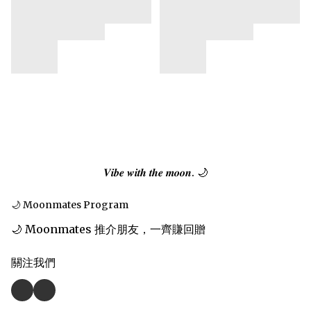
𝑽𝒊𝒃𝒆 𝒘𝒊𝒕𝒉 𝒕𝒉𝒆 𝒎𝒐𝒐𝒏. 🌙
🌙 Moonmates Program
🌙 Moonmates 推介朋友，一齊賺回贈
關注我們