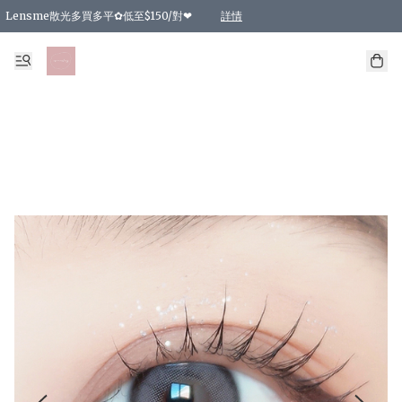
Lensme散光多買多平✿低至$150/對❤
詳情
台灣Karacon⁩✧日拋 特價清貨❁⃘
日本韓國多款日/月拋現貨☼ 特價❤︎數量有限 售完即止
🇰🇷韓國多款月拋現貨 特價兩對$99✿數量有限 售完即止♫
精選商品，任選買2件或以上9 折；買4件或以上85 折；買6件或以上8 折
精選商品，任選買2件HKD 140.00；買4件HKD 260.00
精選商品，任選買2件HKD 190.00；買4件HKD 360.00
精選商品，任選買2件HKD 110.00；買4件HKD 180.00
精選商品，任選買2件HKD 170.00；買4件HKD 320.00
精選商品，任選買2件或以上減HKD 148.00
精選商品，任選買2件或以上減HKD 148.00
精選商品，任選買2件或以上95 折；買4件或以上9 折；買6件或以上85 折；買8件
精選商品，任選買12件或以上87 折
精選商品，任選買2件或以上減HKD 16.00；買4件或以上減HKD 32.00；買6件或以
精選商品，任選買2件或以上95 折；買4件或以上9 折；買8件或以上85 折；買12件
購物滿 HKD 800.00即享免運費優惠！（適用於 特定的送貨方式 )
詳情
詳情
詳情
詳情
詳情
詳情
詳情
詳情
詳情
詳情
詳情