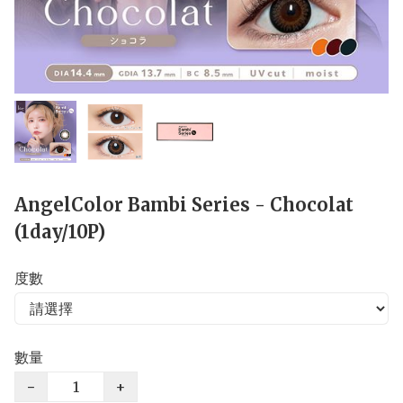
AngelColor Bambi Series - Chocolat
(1day/10P)
度數
數量
−
+