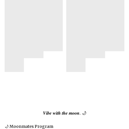
𝑽𝒊𝒃𝒆 𝒘𝒊𝒕𝒉 𝒕𝒉𝒆 𝒎𝒐𝒐𝒏. 🌙
🌙 Moonmates Program