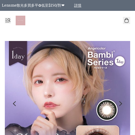
Lensme散光多買多平✿低至$150/對❤
詳情
台灣Karacon⁩✧日拋 特價清貨❁⃘
日本韓國多款日/月拋現貨☼ 特價❤︎數量有限 售完即止
🇰🇷韓國多款月拋現貨 特價兩對$99✿數量有限 售完即止♫
精選商品，任選買2件或以上9 折；買4件或以上85 折；買6件或以上8 折
精選商品，任選買2件HKD 140.00；買4件HKD 260.00
精選商品，任選買2件HKD 190.00；買4件HKD 360.00
精選商品，任選買2件HKD 110.00；買4件HKD 180.00
精選商品，任選買2件HKD 170.00；買4件HKD 320.00
精選商品，任選買2件或以上減HKD 148.00
精選商品，任選買2件或以上減HKD 148.00
精選商品，任選買2件或以上95 折；買4件或以上9 折；買6件或以上85 折；買8件
精選商品，任選買12件或以上87 折
精選商品，任選買2件或以上減HKD 16.00；買4件或以上減HKD 32.00；買6件或以
精選商品，任選買2件或以上95 折；買4件或以上9 折；買8件或以上85 折；買12件
購物滿 HKD 800.00即享免運費優惠！（適用於 特定的送貨方式 )
詳情
詳情
詳情
詳情
詳情
詳情
詳情
詳情
詳情
詳情
詳情