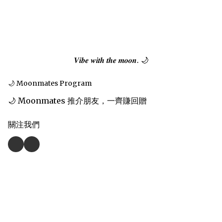
𝑽𝒊𝒃𝒆 𝒘𝒊𝒕𝒉 𝒕𝒉𝒆 𝒎𝒐𝒐𝒏. 🌙
🌙 Moonmates Program
🌙 Moonmates 推介朋友，一齊賺回贈
關注我們