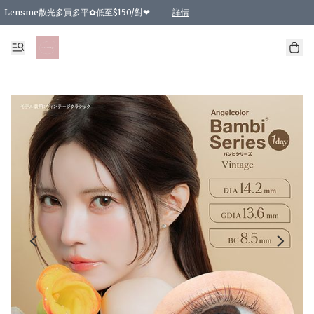
Lensme散光多買多平✿低至$150/對❤
詳情
台灣Karacon⁩✧日拋 特價清貨❁⃘
日本韓國多款日/月拋現貨☼ 特價❤︎數量有限 售完即止
🇰🇷韓國多款月拋現貨 特價兩對$99✿數量有限 售完即止♫
精選商品，任選買2件或以上9 折；買4件或以上85 折；買6件或以上8 折
精選商品，任選買2件HKD 140.00；買4件HKD 260.00
精選商品，任選買2件HKD 190.00；買4件HKD 360.00
精選商品，任選買2件HKD 110.00；買4件HKD 180.00
精選商品，任選買2件HKD 170.00；買4件HKD 320.00
精選商品，任選買2件或以上減HKD 148.00
精選商品，任選買2件或以上減HKD 148.00
精選商品，任選買2件或以上95 折；買4件或以上9 折；買6件或以上85 折；買8件
精選商品，任選買12件或以上87 折
精選商品，任選買2件或以上減HKD 16.00；買4件或以上減HKD 32.00；買6件或以
精選商品，任選買2件或以上95 折；買4件或以上9 折；買8件或以上85 折；買12件
購物滿 HKD 800.00即享免運費優惠！（適用於 特定的送貨方式 )
詳情
詳情
詳情
詳情
詳情
詳情
詳情
詳情
詳情
詳情
詳情