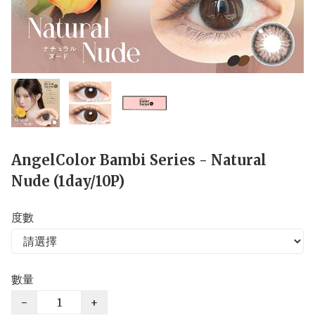
AngelColor Bambi Series - Natural
Nude (1day/10P)
度數
數量
−
+