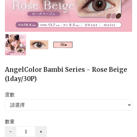
AngelColor Bambi Series - Rose Beige
(1day/30P)
度數
數量
−
+