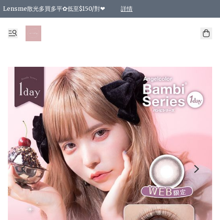
Lensme散光多買多平✿低至$150/對❤
詳情
台灣Karacon⁩✧日拋 特價清貨❁⃘
日本韓國多款日/月拋現貨☼ 特價❤︎數量有限 售完即止
🇰🇷韓國多款月拋現貨 特價兩對$99✿數量有限 售完即止♫
精選商品，任選買2件或以上9 折；買4件或以上85 折；買6件或以上8 折
精選商品，任選買2件HKD 140.00；買4件HKD 260.00
精選商品，任選買2件HKD 190.00；買4件HKD 360.00
精選商品，任選買2件HKD 110.00；買4件HKD 180.00
精選商品，任選買2件HKD 170.00；買4件HKD 320.00
精選商品，任選買2件或以上減HKD 148.00
精選商品，任選買2件或以上減HKD 148.00
精選商品，任選買2件或以上95 折；買4件或以上9 折；買6件或以上85 折；買8件
精選商品，任選買12件或以上87 折
精選商品，任選買2件或以上減HKD 16.00；買4件或以上減HKD 32.00；買6件或以
精選商品，任選買2件或以上95 折；買4件或以上9 折；買8件或以上85 折；買12件
購物滿 HKD 800.00即享免運費優惠！（適用於 特定的送貨方式 )
詳情
詳情
詳情
詳情
詳情
詳情
詳情
詳情
詳情
詳情
詳情