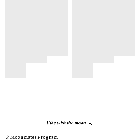
𝑽𝒊𝒃𝒆 𝒘𝒊𝒕𝒉 𝒕𝒉𝒆 𝒎𝒐𝒐𝒏. 🌙
🌙 Moonmates Program