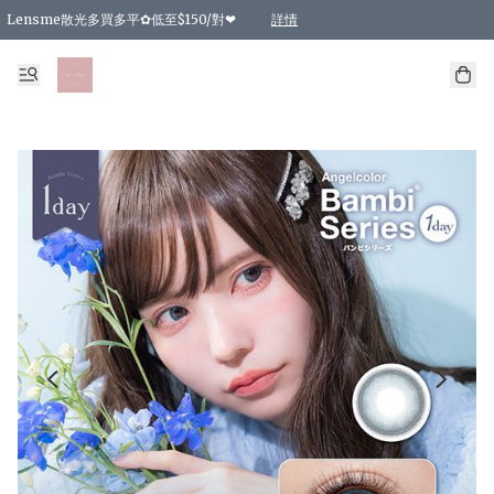
Lensme散光多買多平✿低至$150/對❤
詳情
台灣Karacon⁩✧日拋 特價清貨❁⃘
日本韓國多款日/月拋現貨☼ 特價❤︎數量有限 售完即止
🇰🇷韓國多款月拋現貨 特價兩對$99✿數量有限 售完即止♫
精選商品，任選買2件或以上9 折；買4件或以上85 折；買6件或以上8 折
精選商品，任選買2件HKD 140.00；買4件HKD 260.00
精選商品，任選買2件HKD 190.00；買4件HKD 360.00
精選商品，任選買2件HKD 110.00；買4件HKD 180.00
精選商品，任選買2件HKD 170.00；買4件HKD 320.00
精選商品，任選買2件或以上減HKD 148.00
精選商品，任選買2件或以上減HKD 148.00
精選商品，任選買2件或以上95 折；買4件或以上9 折；買6件或以上85 折；買8件
精選商品，任選買12件或以上87 折
精選商品，任選買2件或以上減HKD 16.00；買4件或以上減HKD 32.00；買6件或以
精選商品，任選買2件或以上95 折；買4件或以上9 折；買8件或以上85 折；買12件
購物滿 HKD 800.00即享免運費優惠！（適用於 特定的送貨方式 )
詳情
詳情
詳情
詳情
詳情
詳情
詳情
詳情
詳情
詳情
詳情