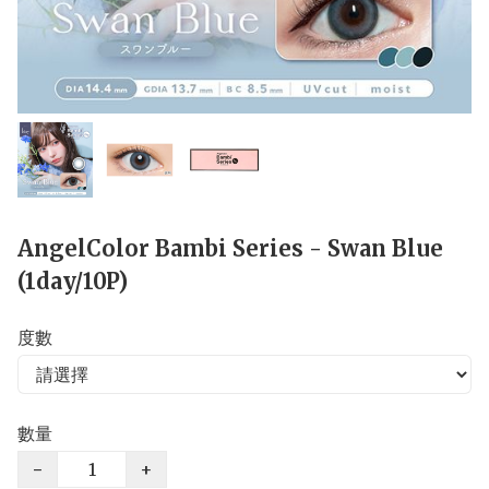
AngelColor Bambi Series - Swan Blue
(1day/10P)
度數
數量
−
+