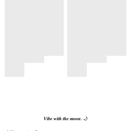
𝑽𝒊𝒃𝒆 𝒘𝒊𝒕𝒉 𝒕𝒉𝒆 𝒎𝒐𝒐𝒏. 🌙