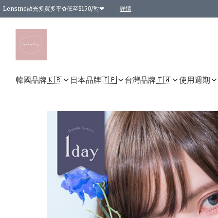
Lensme散光多買多平✿低至$150/對❤
詳情
台灣Karacon⁩✧日拋 特價清貨❁⃘
日本韓國多款日/月拋現貨☼ 特價❤︎數量有限 售完即止
🇰🇷韓國多款月拋現貨 特價兩對$99✿數量有限 售完即止♫
精選商品，任選買2件或以上9 折；買4件或以上85 折；買6件或以上8 折
精選商品，任選買2件HKD 140.00；買4件HKD 260.00
精選商品，任選買2件HKD 190.00；買4件HKD 360.00
精選商品，任選買2件HKD 110.00；買4件HKD 180.00
精選商品，任選買2件HKD 170.00；買4件HKD 320.00
精選商品，任選買2件或以上減HKD 148.00
精選商品，任選買2件或以上減HKD 148.00
精選商品，任選買2件或以上95 折；買4件或以上9 折；買6件或以上85 折；買8件
精選商品，任選買12件或以上87 折
精選商品，任選買2件或以上減HKD 16.00；買4件或以上減HKD 32.00；買6件或以
精選商品，任選買2件或以上95 折；買4件或以上9 折；買8件或以上85 折；買12件
購物滿 HKD 800.00即享免運費優惠！（適用於 特定的送貨方式 )
詳情
詳情
詳情
詳情
詳情
詳情
詳情
詳情
詳情
詳情
詳情
韓國品牌🇰🇷
日本品牌🇯🇵
台灣品牌🇹🇼
使用週期