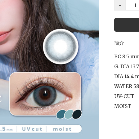
−
簡介
BC 8.5 mm
G. DIA 13.
DIA 14.4 m
WATER 58
UV-CUT

MOIST