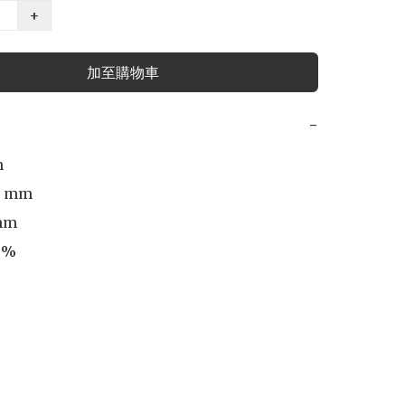
+
加至購物車
−


7 mm

m 

%
