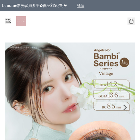
Lensme散光多買多平✿低至$150/對❤
詳情
台灣Karacon⁩✧日拋 特價清貨❁⃘
日本韓國多款日/月拋現貨☼ 特價❤︎數量有限 售完即止
🇰🇷韓國多款月拋現貨 特價兩對$99✿數量有限 售完即止♫
精選商品，任選買2件或以上9 折；買4件或以上85 折；買6件或以上8 折
精選商品，任選買2件HKD 140.00；買4件HKD 260.00
精選商品，任選買2件HKD 190.00；買4件HKD 360.00
精選商品，任選買2件HKD 110.00；買4件HKD 180.00
精選商品，任選買2件HKD 170.00；買4件HKD 320.00
精選商品，任選買2件或以上減HKD 148.00
精選商品，任選買2件或以上減HKD 148.00
精選商品，任選買2件或以上95 折；買4件或以上9 折；買6件或以上85 折；買8件
精選商品，任選買12件或以上87 折
精選商品，任選買2件或以上減HKD 16.00；買4件或以上減HKD 32.00；買6件或以
精選商品，任選買2件或以上95 折；買4件或以上9 折；買8件或以上85 折；買12件
購物滿 HKD 800.00即享免運費優惠！（適用於 特定的送貨方式 )
詳情
詳情
詳情
詳情
詳情
詳情
詳情
詳情
詳情
詳情
詳情