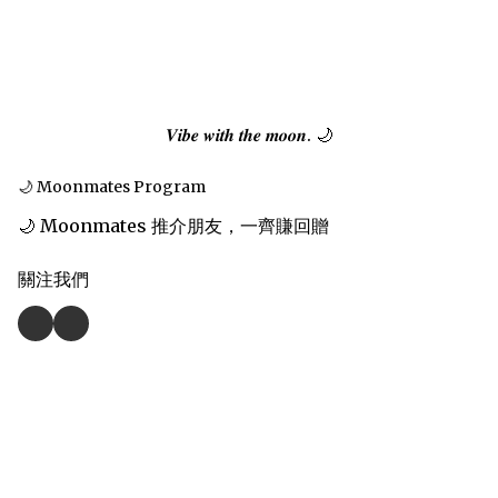
𝑽𝒊𝒃𝒆 𝒘𝒊𝒕𝒉 𝒕𝒉𝒆 𝒎𝒐𝒐𝒏. 🌙
🌙 Moonmates Program
🌙 Moonmates 推介朋友，一齊賺回贈
關注我們