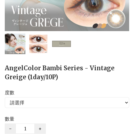
AngelColor Bambi Series - Vintage
Greige (1day/10P)
度數
數量
−
+