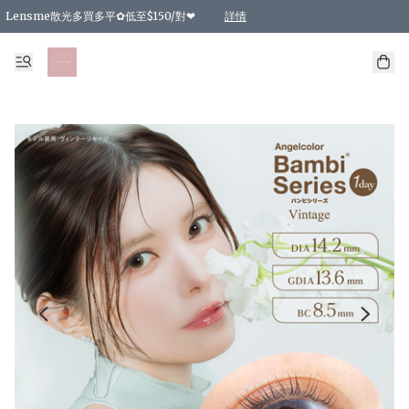
Lensme散光多買多平✿低至$150/對❤
詳情
台灣Karacon⁩✧日拋 特價清貨❁⃘
日本韓國多款日/月拋現貨☼ 特價❤︎數量有限 售完即止
🇰🇷韓國多款月拋現貨 特價兩對$99✿數量有限 售完即止♫
精選商品，任選買2件或以上9 折；買4件或以上85 折；買6件或以上8 折
精選商品，任選買2件HKD 140.00；買4件HKD 260.00
精選商品，任選買2件HKD 190.00；買4件HKD 360.00
精選商品，任選買2件HKD 110.00；買4件HKD 180.00
精選商品，任選買2件HKD 170.00；買4件HKD 320.00
精選商品，任選買2件或以上減HKD 148.00
精選商品，任選買2件或以上減HKD 148.00
精選商品，任選買2件或以上95 折；買4件或以上9 折；買6件或以上85 折；買8件
精選商品，任選買12件或以上87 折
精選商品，任選買2件或以上減HKD 16.00；買4件或以上減HKD 32.00；買6件或以
精選商品，任選買2件或以上95 折；買4件或以上9 折；買8件或以上85 折；買12件
購物滿 HKD 800.00即享免運費優惠！（適用於 特定的送貨方式 )
詳情
詳情
詳情
詳情
詳情
詳情
詳情
詳情
詳情
詳情
詳情