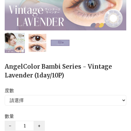
AngelColor Bambi Series - Vintage
Lavender (1day/10P)
度數
數量
−
+