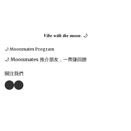
𝑽𝒊𝒃𝒆 𝒘𝒊𝒕𝒉 𝒕𝒉𝒆 𝒎𝒐𝒐𝒏. 🌙
🌙 Moonmates Program
🌙 Moonmates 推介朋友，一齊賺回贈
關注我們