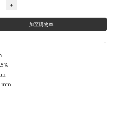
+
加至購物車
−


.5%

mm

5 mm
