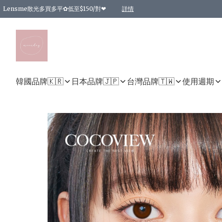
Lensme散光多買多平✿低至$150/對❤
詳情
台灣Karacon⁩✧日拋 特價清貨❁⃘
日本韓國多款日/月拋現貨☼ 特價❤︎數量有限 售完即止
🇰🇷韓國多款月拋現貨 特價兩對$99✿數量有限 售完即止♫
精選商品，任選買2件或以上9 折；買4件或以上85 折；買6件或以上8 折
精選商品，任選買2件HKD 140.00；買4件HKD 260.00
精選商品，任選買2件HKD 190.00；買4件HKD 360.00
精選商品，任選買2件HKD 110.00；買4件HKD 180.00
精選商品，任選買2件HKD 170.00；買4件HKD 320.00
精選商品，任選買2件或以上減HKD 148.00
精選商品，任選買2件或以上減HKD 148.00
精選商品，任選買2件或以上95 折；買4件或以上9 折；買6件或以上85 折；買8件
精選商品，任選買12件或以上87 折
精選商品，任選買2件或以上減HKD 16.00；買4件或以上減HKD 32.00；買6件或以
精選商品，任選買2件或以上95 折；買4件或以上9 折；買8件或以上85 折；買12件
購物滿 HKD 800.00即享免運費優惠！（適用於 特定的送貨方式 )
詳情
詳情
詳情
詳情
詳情
詳情
詳情
詳情
詳情
詳情
詳情
韓國品牌🇰🇷
日本品牌🇯🇵
台灣品牌🇹🇼
使用週期