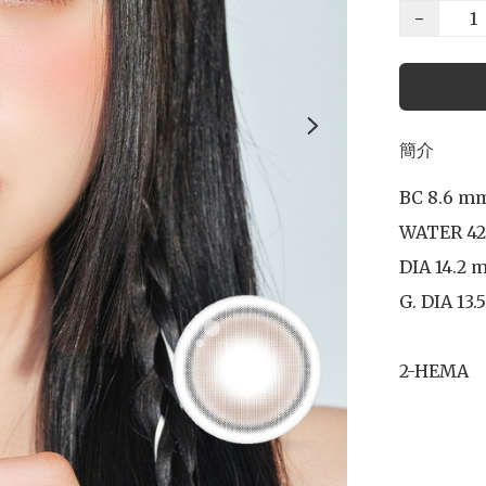
−
簡介
BC 8.6 mm
WATER 42
DIA 14.2 
G. DIA 13.
2-HEMA