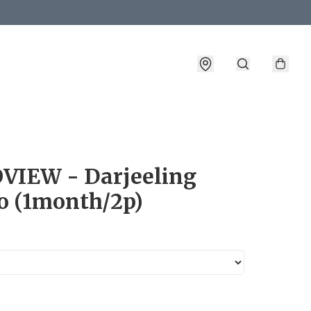
詳情
VIEW - Darjeeling
o (1month/2p)