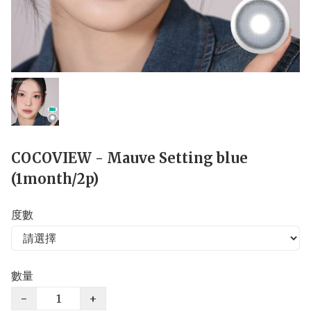
COCOVIEW - Mauve Setting blue
(1month/2p)
度數
數量
−
+