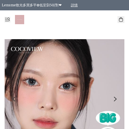
Lensme散光多買多平✿低至$150/對❤
詳情
台灣Karacon⁩✧日拋 特價清貨❁⃘
日本韓國多款日/月拋現貨☼ 特價❤︎數量有限 售完即止
🇰🇷韓國多款月拋現貨 特價兩對$99✿數量有限 售完即止♫
精選商品，任選買2件或以上9 折；買4件或以上85 折；買6件或以上8 折
精選商品，任選買2件HKD 140.00；買4件HKD 260.00
精選商品，任選買2件HKD 190.00；買4件HKD 360.00
精選商品，任選買2件HKD 110.00；買4件HKD 180.00
精選商品，任選買2件HKD 170.00；買4件HKD 320.00
精選商品，任選買2件或以上減HKD 148.00
精選商品，任選買2件或以上減HKD 148.00
精選商品，任選買2件或以上95 折；買4件或以上9 折；買6件或以上85 折；買8件
精選商品，任選買12件或以上87 折
精選商品，任選買2件或以上減HKD 16.00；買4件或以上減HKD 32.00；買6件或以
精選商品，任選買2件或以上95 折；買4件或以上9 折；買8件或以上85 折；買12件
購物滿 HKD 800.00即享免運費優惠！（適用於 特定的送貨方式 )
詳情
詳情
詳情
詳情
詳情
詳情
詳情
詳情
詳情
詳情
詳情