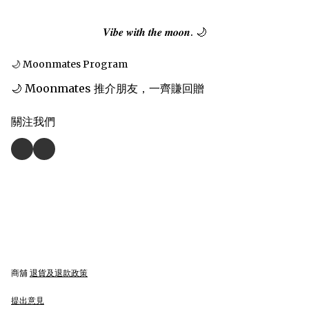
𝑽𝒊𝒃𝒆 𝒘𝒊𝒕𝒉 𝒕𝒉𝒆 𝒎𝒐𝒐𝒏. 🌙
🌙 Moonmates Program
🌙 Moonmates 推介朋友，一齊賺回贈
關注我們
商舖
退貨及退款政策
提出意見