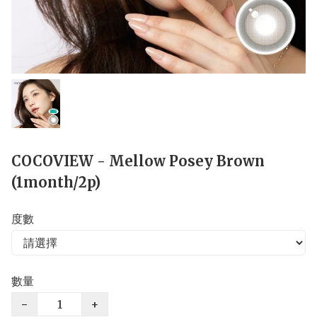
COCOVIEW - Mellow Posey Brown
(1month/2p)
度數
數量
−
+