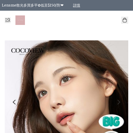
Lensme散光多買多平✿低至$150/對❤
詳情
台灣Karacon⁩✧日拋 特價清貨❁⃘
日本韓國多款日/月拋現貨☼ 特價❤︎數量有限 售完即止
🇰🇷韓國多款月拋現貨 特價兩對$99✿數量有限 售完即止♫
精選商品，任選買2件或以上9 折；買4件或以上85 折；買6件或以上8 折
精選商品，任選買2件HKD 140.00；買4件HKD 260.00
精選商品，任選買2件HKD 190.00；買4件HKD 360.00
精選商品，任選買2件HKD 110.00；買4件HKD 180.00
精選商品，任選買2件HKD 170.00；買4件HKD 320.00
精選商品，任選買2件或以上減HKD 148.00
精選商品，任選買2件或以上減HKD 148.00
精選商品，任選買2件或以上95 折；買4件或以上9 折；買6件或以上85 折；買8件
精選商品，任選買12件或以上87 折
精選商品，任選買2件或以上減HKD 16.00；買4件或以上減HKD 32.00；買6件或以
精選商品，任選買2件或以上95 折；買4件或以上9 折；買8件或以上85 折；買12件
購物滿 HKD 800.00即享免運費優惠！（適用於 特定的送貨方式 )
詳情
詳情
詳情
詳情
詳情
詳情
詳情
詳情
詳情
詳情
詳情