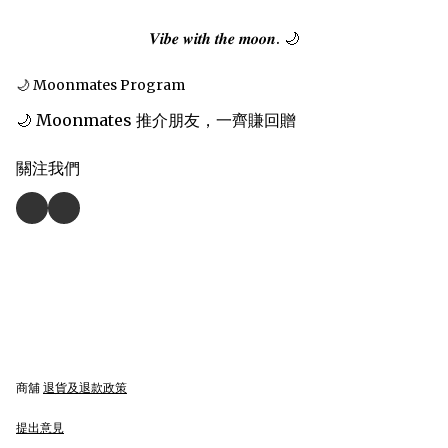
𝑽𝒊𝒃𝒆 𝒘𝒊𝒕𝒉 𝒕𝒉𝒆 𝒎𝒐𝒐𝒏. 🌙
🌙 Moonmates Program
🌙 Moonmates 推介朋友，一齊賺回贈
關注我們
商舖
退貨及退款政策
提出意見