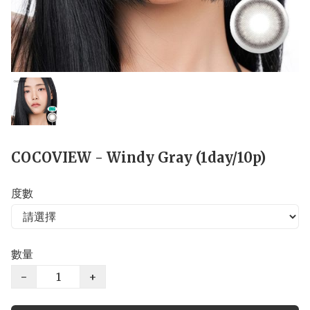
COCOVIEW - Windy Gray (1day/10p)
度數
數量
−
+