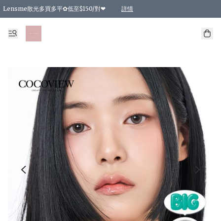
Lensme散光多買多平✿低至$150/對❤
詳情
台灣Karacon⁩✧日拋 特價清貨❁⃘
日本韓國多款日/月拋現貨☼ 特價❤︎數量有限 售完即止
🇰🇷韓國多款月拋現貨 特價兩對$99✿數量有限 售完即止♫
精選商品，任選買2件或以上9 折；買4件或以上85 折；買6件或以上8 折
精選商品，任選買2件HKD 140.00；買4件HKD 260.00
精選商品，任選買2件HKD 190.00；買4件HKD 360.00
精選商品，任選買2件HKD 110.00；買4件HKD 180.00
精選商品，任選買2件HKD 170.00；買4件HKD 320.00
精選商品，任選買2件或以上減HKD 148.00
精選商品，任選買2件或以上減HKD 148.00
精選商品，任選買2件或以上95 折；買4件或以上9 折；買6件或以上85 折；買8件
精選商品，任選買12件或以上87 折
精選商品，任選買2件或以上減HKD 16.00；買4件或以上減HKD 32.00；買6件或以
精選商品，任選買2件或以上95 折；買4件或以上9 折；買8件或以上85 折；買12件
購物滿 HKD 800.00即享免運費優惠！（適用於 特定的送貨方式 )
詳情
詳情
詳情
詳情
詳情
詳情
詳情
詳情
詳情
詳情
詳情