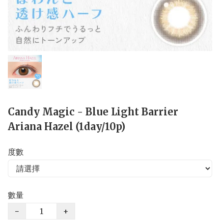
Candy Magic - Blue Light Barrier
Ariana Hazel (1day/10p)
度數
數量
−
+