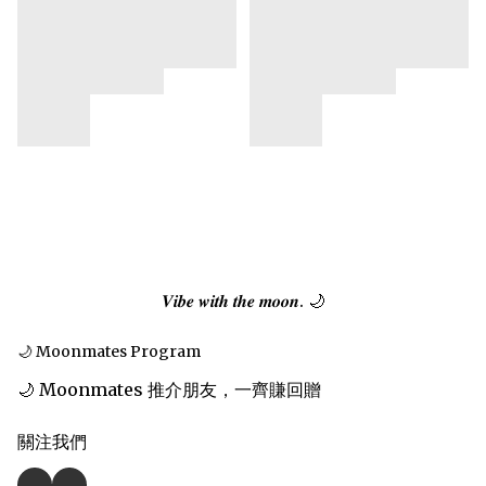
𝑽𝒊𝒃𝒆 𝒘𝒊𝒕𝒉 𝒕𝒉𝒆 𝒎𝒐𝒐𝒏. 🌙
🌙 Moonmates Program
🌙 Moonmates 推介朋友，一齊賺回贈
關注我們