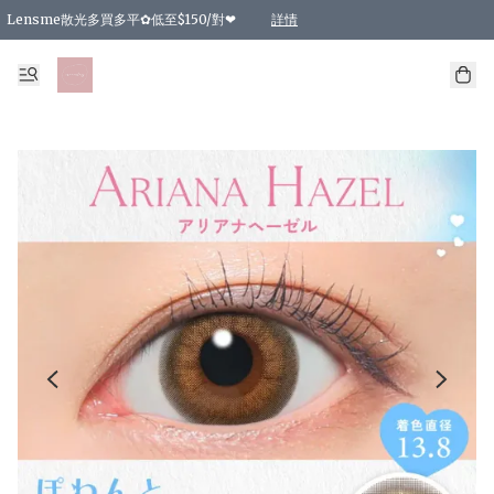
Lensme散光多買多平✿低至$150/對❤
詳情
台灣Karacon⁩✧日拋 特價清貨❁⃘
日本韓國多款日/月拋現貨☼ 特價❤︎數量有限 售完即止
🇰🇷韓國多款月拋現貨 特價兩對$99✿數量有限 售完即止♫
精選商品，任選買2件或以上9 折；買4件或以上85 折；買6件或以上8 折
精選商品，任選買2件HKD 140.00；買4件HKD 260.00
精選商品，任選買2件HKD 190.00；買4件HKD 360.00
精選商品，任選買2件HKD 110.00；買4件HKD 180.00
精選商品，任選買2件HKD 170.00；買4件HKD 320.00
精選商品，任選買2件或以上減HKD 148.00
精選商品，任選買2件或以上減HKD 148.00
精選商品，任選買2件或以上95 折；買4件或以上9 折；買6件或以上85 折；買8件
精選商品，任選買12件或以上87 折
精選商品，任選買2件或以上減HKD 16.00；買4件或以上減HKD 32.00；買6件或以
精選商品，任選買2件或以上95 折；買4件或以上9 折；買8件或以上85 折；買12件
購物滿 HKD 800.00即享免運費優惠！（適用於 特定的送貨方式 )
詳情
詳情
詳情
詳情
詳情
詳情
詳情
詳情
詳情
詳情
詳情