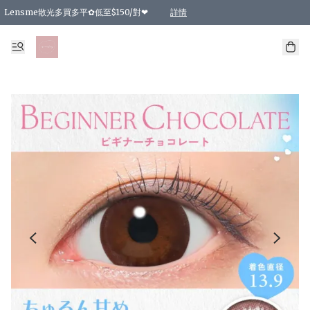
Lensme散光多買多平✿低至$150/對❤
詳情
台灣Karacon⁩✧日拋 特價清貨❁⃘
日本韓國多款日/月拋現貨☼ 特價❤︎數量有限 售完即止
🇰🇷韓國多款月拋現貨 特價兩對$99✿數量有限 售完即止♫
精選商品，任選買2件或以上9 折；買4件或以上85 折；買6件或以上8 折
精選商品，任選買2件HKD 140.00；買4件HKD 260.00
精選商品，任選買2件HKD 190.00；買4件HKD 360.00
精選商品，任選買2件HKD 110.00；買4件HKD 180.00
精選商品，任選買2件HKD 170.00；買4件HKD 320.00
精選商品，任選買2件或以上減HKD 148.00
精選商品，任選買2件或以上減HKD 148.00
精選商品，任選買2件或以上95 折；買4件或以上9 折；買6件或以上85 折；買8件
精選商品，任選買12件或以上87 折
精選商品，任選買2件或以上減HKD 16.00；買4件或以上減HKD 32.00；買6件或以
精選商品，任選買2件或以上95 折；買4件或以上9 折；買8件或以上85 折；買12件
購物滿 HKD 800.00即享免運費優惠！（適用於 特定的送貨方式 )
詳情
詳情
詳情
詳情
詳情
詳情
詳情
詳情
詳情
詳情
詳情