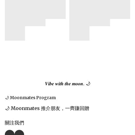
𝑽𝒊𝒃𝒆 𝒘𝒊𝒕𝒉 𝒕𝒉𝒆 𝒎𝒐𝒐𝒏. 🌙
🌙 Moonmates Program
🌙 Moonmates 推介朋友，一齊賺回贈
關注我們