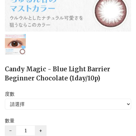
Candy Magic - Blue Light Barrier
Beginner Chocolate (1day/10p)
度數
數量
−
+