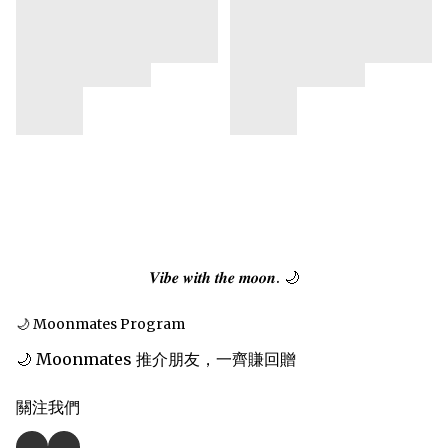
𝑽𝒊𝒃𝒆 𝒘𝒊𝒕𝒉 𝒕𝒉𝒆 𝒎𝒐𝒐𝒏. 🌙
🌙 Moonmates Program
🌙 Moonmates 推介朋友，一齊賺回贈
關注我們