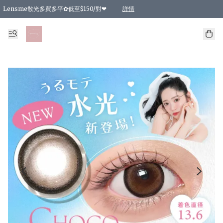
Lensme散光多買多平✿低至$150/對❤
詳情
台灣Karacon⁩✧日拋 特價清貨❁⃘
日本韓國多款日/月拋現貨☼ 特價❤︎數量有限 售完即止
🇰🇷韓國多款月拋現貨 特價兩對$99✿數量有限 售完即止♫
精選商品，任選買2件或以上9 折；買4件或以上85 折；買6件或以上8 折
精選商品，任選買2件HKD 140.00；買4件HKD 260.00
精選商品，任選買2件HKD 190.00；買4件HKD 360.00
精選商品，任選買2件HKD 110.00；買4件HKD 180.00
精選商品，任選買2件HKD 170.00；買4件HKD 320.00
精選商品，任選買2件或以上減HKD 148.00
精選商品，任選買2件或以上減HKD 148.00
精選商品，任選買2件或以上95 折；買4件或以上9 折；買6件或以上85 折；買8件
精選商品，任選買12件或以上87 折
精選商品，任選買2件或以上減HKD 16.00；買4件或以上減HKD 32.00；買6件或以
精選商品，任選買2件或以上95 折；買4件或以上9 折；買8件或以上85 折；買12件
購物滿 HKD 800.00即享免運費優惠！（適用於 特定的送貨方式 )
詳情
詳情
詳情
詳情
詳情
詳情
詳情
詳情
詳情
詳情
詳情