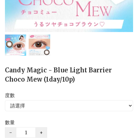
Candy Magic - Blue Light Barrier
Choco Mew (1day/10p)
度數
數量
−
+