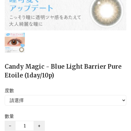
Candy Magic - Blue Light Barrier Pure
Etoile (1day/10p)
度數
數量
−
+