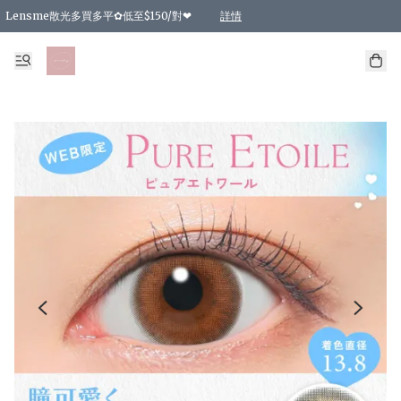
Lensme散光多買多平✿低至$150/對❤
詳情
台灣Karacon⁩✧日拋 特價清貨❁⃘
日本韓國多款日/月拋現貨☼ 特價❤︎數量有限 售完即止
🇰🇷韓國多款月拋現貨 特價兩對$99✿數量有限 售完即止♫
精選商品，任選買2件或以上9 折；買4件或以上85 折；買6件或以上8 折
精選商品，任選買2件HKD 140.00；買4件HKD 260.00
精選商品，任選買2件HKD 190.00；買4件HKD 360.00
精選商品，任選買2件HKD 110.00；買4件HKD 180.00
精選商品，任選買2件HKD 170.00；買4件HKD 320.00
精選商品，任選買2件或以上減HKD 148.00
精選商品，任選買2件或以上減HKD 148.00
精選商品，任選買2件或以上95 折；買4件或以上9 折；買6件或以上85 折；買8件
精選商品，任選買12件或以上87 折
精選商品，任選買2件或以上減HKD 16.00；買4件或以上減HKD 32.00；買6件或以
精選商品，任選買2件或以上95 折；買4件或以上9 折；買8件或以上85 折；買12件
購物滿 HKD 800.00即享免運費優惠！（適用於 特定的送貨方式 )
詳情
詳情
詳情
詳情
詳情
詳情
詳情
詳情
詳情
詳情
詳情