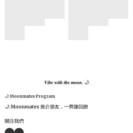
𝑽𝒊𝒃𝒆 𝒘𝒊𝒕𝒉 𝒕𝒉𝒆 𝒎𝒐𝒐𝒏. 🌙
🌙 Moonmates Program
🌙 Moonmates 推介朋友，一齊賺回贈
關注我們