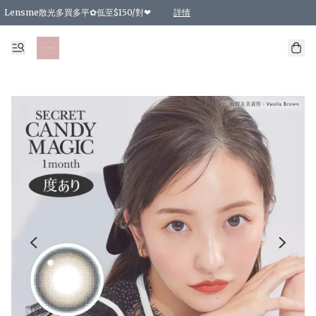
Lensme散光多買多平✿低至$150/對❤
詳情
台灣Karacon⁩✧日拋 特價清貨❁⃘
日本韓國多款日/月拋現貨☼ 特價❤︎數量有限 售完即止
🇰🇷韓國多款月拋現貨 特價兩對$99✿數量有限 售完即止♫
精選商品，任選買2件或以上9 折；買4件或以上85 折；買6件或以上8 折
精選商品，任選買2件HKD 140.00；買4件HKD 260.00
精選商品，任選買2件HKD 190.00；買4件HKD 360.00
精選商品，任選買2件HKD 110.00；買4件HKD 180.00
精選商品，任選買2件HKD 170.00；買4件HKD 320.00
精選商品，任選買2件或以上減HKD 148.00
精選商品，任選買2件或以上減HKD 148.00
精選商品，任選買2件或以上95 折；買4件或以上9 折；買6件或以上85 折；買8件
精選商品，任選買12件或以上87 折
精選商品，任選買2件或以上減HKD 16.00；買4件或以上減HKD 32.00；買6件或以
精選商品，任選買2件或以上95 折；買4件或以上9 折；買8件或以上85 折；買12件
購物滿 HKD 800.00即享免運費優惠！（適用於 特定的送貨方式 )
詳情
詳情
詳情
詳情
詳情
詳情
詳情
詳情
詳情
詳情
詳情