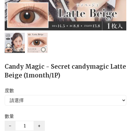
Candy Magic - Secret candymagic Latte
Beige (1month/1P)
度數
數量
−
+