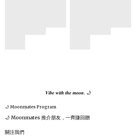
𝑽𝒊𝒃𝒆 𝒘𝒊𝒕𝒉 𝒕𝒉𝒆 𝒎𝒐𝒐𝒏. 🌙
🌙 Moonmates Program
🌙 Moonmates 推介朋友，一齊賺回贈
關注我們