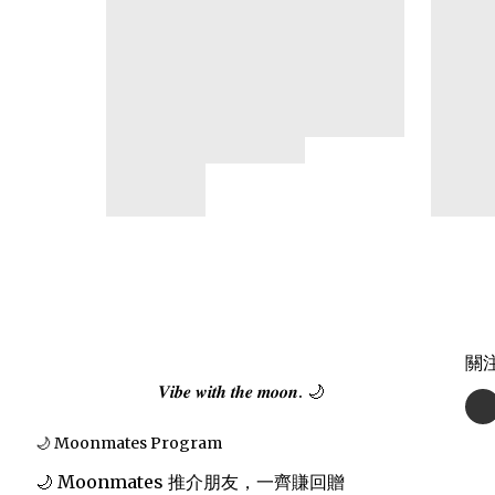
關
𝑽𝒊𝒃𝒆 𝒘𝒊𝒕𝒉 𝒕𝒉𝒆 𝒎𝒐𝒐𝒏. 🌙
🌙 Moonmates Program
🌙 Moonmates 推介朋友，一齊賺回贈