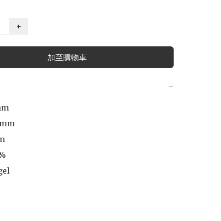
+
加至購物車
−
mm

4mm 

m

%

gel