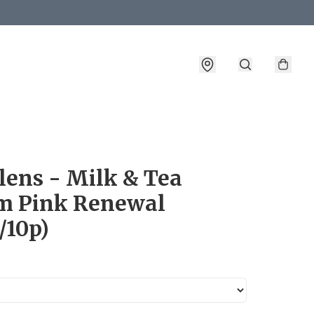
詳情
lens - Milk & Tea
m Pink Renewal
/10p)