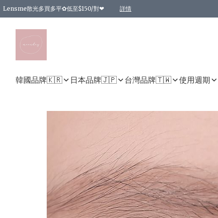
Lensme散光多買多平✿低至$150/對❤
詳情
台灣Karacon⁩✧日拋 特價清貨❁⃘
日本韓國多款日/月拋現貨☼ 特價❤︎數量有限 售完即止
🇰🇷韓國多款月拋現貨 特價兩對$99✿數量有限 售完即止♫
精選商品，任選買2件或以上9 折；買4件或以上85 折；買6件或以上8 折
精選商品，任選買2件HKD 140.00；買4件HKD 260.00
精選商品，任選買2件HKD 190.00；買4件HKD 360.00
精選商品，任選買2件HKD 110.00；買4件HKD 180.00
精選商品，任選買2件HKD 170.00；買4件HKD 320.00
精選商品，任選買2件或以上減HKD 148.00
精選商品，任選買2件或以上減HKD 148.00
精選商品，任選買2件或以上95 折；買4件或以上9 折；買6件或以上85 折；買8件
精選商品，任選買12件或以上87 折
精選商品，任選買2件或以上減HKD 16.00；買4件或以上減HKD 32.00；買6件或以
精選商品，任選買2件或以上95 折；買4件或以上9 折；買8件或以上85 折；買12件
購物滿 HKD 800.00即享免運費優惠！（適用於 特定的送貨方式 )
詳情
詳情
詳情
詳情
詳情
詳情
詳情
詳情
詳情
詳情
詳情
韓國品牌🇰🇷
日本品牌🇯🇵
台灣品牌🇹🇼
使用週期