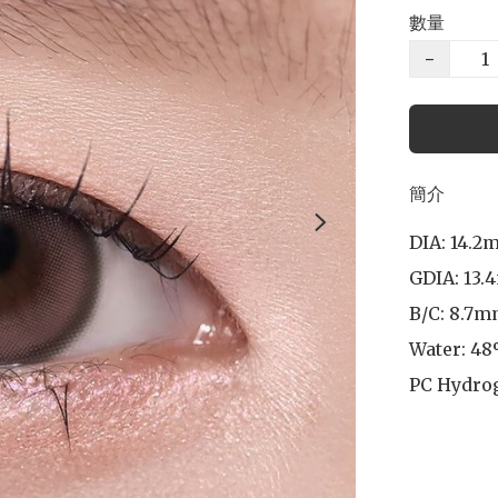
數量
−
簡介
DIA: 14.2
GDIA: 13.
B/C: 8.7m
Water: 48
PC Hydro